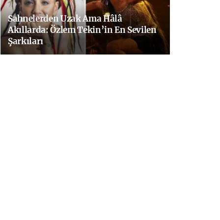
Sahnelerden Uzak Ama Hâlâ
Akıllarda: Özlem Tekin’in En Sevilen
Şarkıları