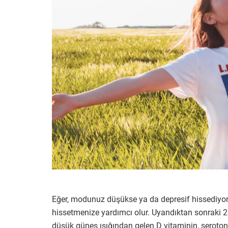
Eğer, modunuz düşükse ya da depresif hissediyors
hissetmenize yardımcı olur. Uyandıktan sonraki 2 s
düşük güneş ışığından gelen D vitaminin, serotoni