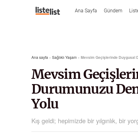
Ana Sayfa
Gündem
List
Ana sayfa
»
Sağlıklı Yaşam
»
Mevsim Geçişlerinde Duygusal 
Mevsim Geçişleri
Durumunuzu Den
Yolu
Kış geldi; hepimizde bir yılgınlık, bir 