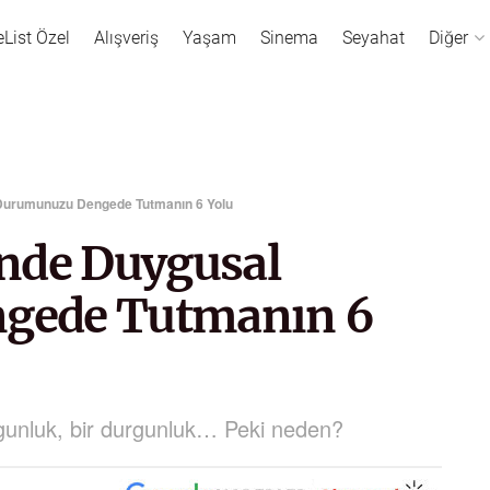
eList Özel
Alışveriş
Yaşam
Sinema
Seyahat
Diğer
Durumunuzu Dengede Tutmanın 6 Yolu
nde Duygusal
gede Tutmanın 6
yorgunluk, bir durgunluk… Peki neden?