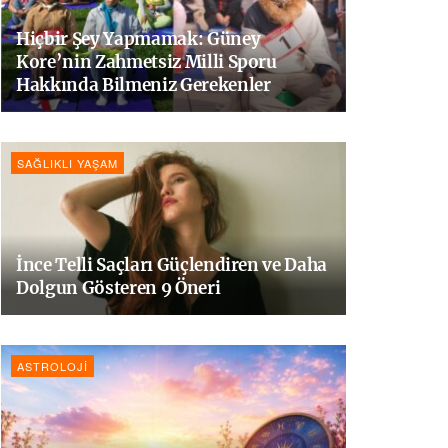
Hiçbir Şey Yapmamak: Güney
Kore’nin Zahmetsiz Milli Sporu
Hakkında Bilmeniz Gerekenler
SAĞLIKLI YAŞAM
İnce Telli Saçları Güçlendiren ve Daha
Dolgun Gösteren 9 Öneri
ASTROLOJI