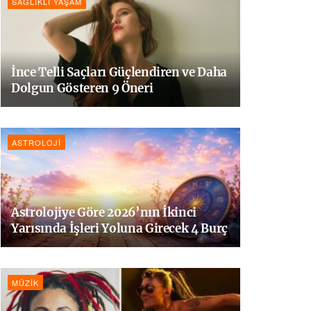
SAĞLIKLI YAŞAM
İnce Telli Saçları Güçlendiren ve Daha
Dolgun Gösteren 9 Öneri
ASTROLOJI
Astrolojiye Göre 2026’nın İkinci
Yarısında İşleri Yoluna Girecek 4 Burç
MÜZIK