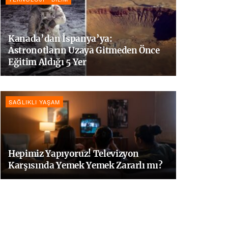
Kanada’dan İspanya’ya:
Astronotların Uzaya Gitmeden Önce
Eğitim Aldığı 5 Yer
SAĞLIKLI YAŞAM
Hepimiz Yapıyoruz! Televizyon
Karşısında Yemek Yemek Zararlı mı?