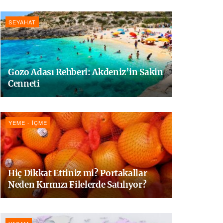
SEYAHAT
Gozo Adası Rehberi: Akdeniz’in Sakin
Cenneti
YEME - İÇME
Hiç Dikkat Ettiniz mi? Portakallar
Neden Kırmızı Filelerde Satılıyor?