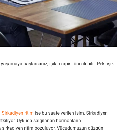
u
yaşamaya başlarsanız, ışık terapisi önerilebilir. Peki ışık
.
Sirkadiyen ritim
ise bu saate verilen isim. Sirkadiyen
 etkiliyor. Uykuda salgılanan hormonların
sirkadiyen ritim bozuluyor. Vücudumuzun düzgün