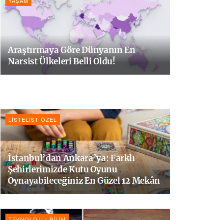
YAŞAM
Araştırmaya Göre Dünyanın En
Narsist Ülkeleri Belli Oldu!
LISTELIST ÖZEL
İstanbul’dan Ankara’ya: Farklı
Şehirlerimizde Kutu Oyunu
Oynayabileceğiniz En Güzel 12 Mekân
TEKNOLOJI - BILIM