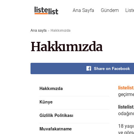
Ana Sayfa
Gündem
List
Ana sayfa
»
Hakkımızda
Hakkımızda
Share on Facebook
listeli
Hakkımızda
geçirme
Künye
listeli
odağınd
Gizlilik Politikası
18 yaşı
Muvafakatname
ve görs