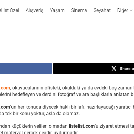
eList Özel
Alışveriş
Yaşam
Sinema
Seyahat
Diğer
Share o
st.com
, okuyucularının ofisteki, okuldaki ya da evdeki boş zamanla
lerini hedefleyen ve derdini fotoğraf ve ara başlıklarla anlatan bi
st.com
‘un her konuda diyecek haklı bir lafı, hazırlayacağı yaratıcı
a tek bir konu yoktur, asla da olamaz.
ndan küçüklerin velileri olmadan
listelist.com
‘u ziyaret etmesi t
el materyal gerçek dışıdır, uydurmadır.