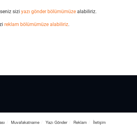
seniz sizi
yazı gönder bölümümüze
alabiliriz.
zi
reklam bölümümüze alabiliriz
.
kası
Muvafakatname
Yazı Gönder
Reklam
İletişim