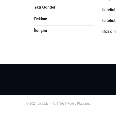
Yazı Gönder
listeli
Reklam
listeli
İletişim
Bizi din
© 2021 ListeList - Yeni Nesil Medya Platformu