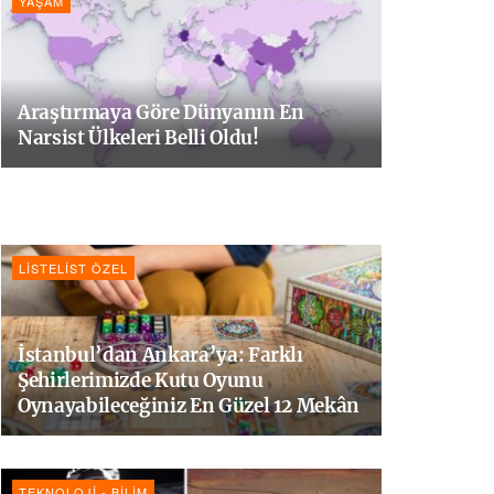
YAŞAM
Araştırmaya Göre Dünyanın En
Narsist Ülkeleri Belli Oldu!
LISTELIST ÖZEL
İstanbul’dan Ankara’ya: Farklı
Şehirlerimizde Kutu Oyunu
Oynayabileceğiniz En Güzel 12 Mekân
TEKNOLOJI - BILIM