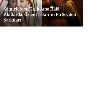
Sahnelerden Uzak Ama Hâlâ
Akıllarda: Özlem Tekin’in En Sevilen
Şarkıları