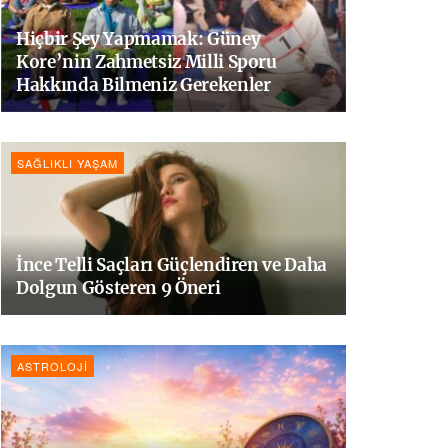
Hiçbir Şey Yapmamak: Güney
Kore’nin Zahmetsiz Milli Sporu
Hakkında Bilmeniz Gerekenler
SAĞLIKLI YAŞAM
İnce Telli Saçları Güçlendiren ve Daha
Dolgun Gösteren 9 Öneri
ASTROLOJI