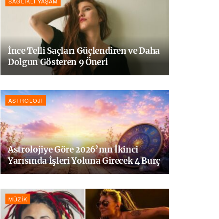
SAĞLIKLI YAŞAM
İnce Telli Saçları Güçlendiren ve Daha
Dolgun Gösteren 9 Öneri
ASTROLOJI
Astrolojiye Göre 2026’nın İkinci
Yarısında İşleri Yoluna Girecek 4 Burç
MÜZIK