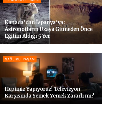
Kanada’dan İspanya’ya:
Astronotların Uzaya Gitmeden Önce
Eğitim Aldığı 5 Yer
SAĞLIKLI YAŞAM
Hepimiz Yapıyoruz! Televizyon
Karşısında Yemek Yemek Zararlı mı?