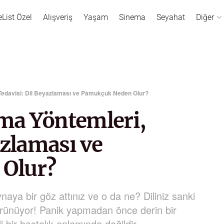
eList Özel
Alışveriş
Yaşam
Sinema
Seyahat
Diğer
, Tedavisi: Dil Beyazlaması ve Pamukçuk Neden Olur?
nma Yöntemleri,
azlaması ve
Olur?
naya bir göz attınız ve o da ne? Diliniz sanki
görünüyor! Panik yapmadan önce derin bir
 bir hastalık anlamında değildir.