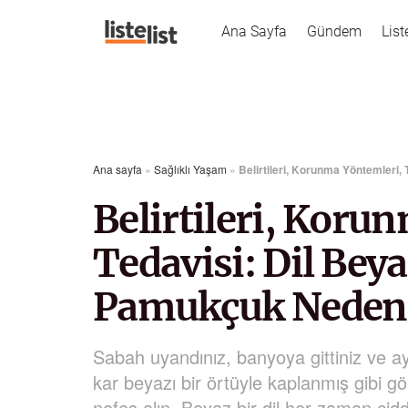
Ana Sayfa
Gündem
List
Ana sayfa
»
Sağlıklı Yaşam
»
Belirtileri, Korunma Yöntemleri
Belirtileri, Koru
Tedavisi: Dil Bey
Pamukçuk Neden 
Sabah uyandınız, banyoya gittiniz ve ay
kar beyazı bir örtüyle kaplanmış gibi 
nefes alın. Beyaz bir dil her zaman ciddi