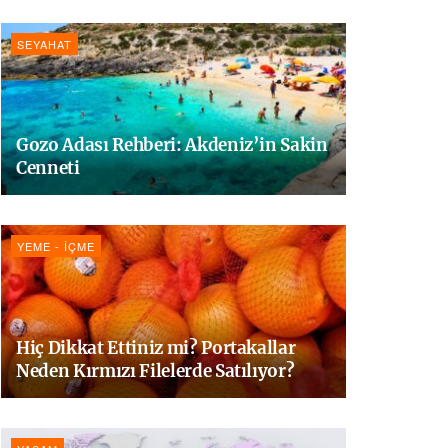
SEYAHAT
Gozo Adası Rehberi: Akdeniz’in Sakin
Cenneti
YEME - İÇME
Hiç Dikkat Ettiniz mi? Portakallar
Neden Kırmızı Filelerde Satılıyor?