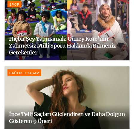
SPOR
Hiçbir Şey Yapmamak: Güney Kore’nin
Zahmetsiz Milli Sporu Hakkında Bilmeniz
Gerekenler
SAĞLIKLI YAŞAM
İnce Telli Saçları Güçlendiren ve Daha Dolgun
Gösteren 9 Öneri