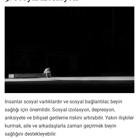
İnsanlar sosyal varlıklardır ve sosyal bağlantılar, beyin
sağlığı için önemlidir. Sosyal izolasyon, depresyon,
anksiyete ve bilişsel gerileme riskini artırabilir. Yakın ilişkiler
kurmak, aile ve arkadaşlarla zaman geçirmek beyin
sağlığını destekleyebilir.