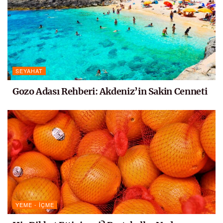
SEYAHAT
Gozo Adası Rehberi: Akdeniz’in Sakin Cenneti
YEME - İÇME