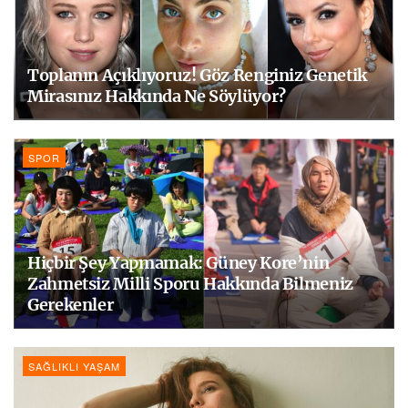
Toplanın Açıklıyoruz! Göz Renginiz Genetik
Mirasınız Hakkında Ne Söylüyor?
SPOR
Hiçbir Şey Yapmamak: Güney Kore’nin
Zahmetsiz Milli Sporu Hakkında Bilmeniz
Gerekenler
SAĞLIKLI YAŞAM