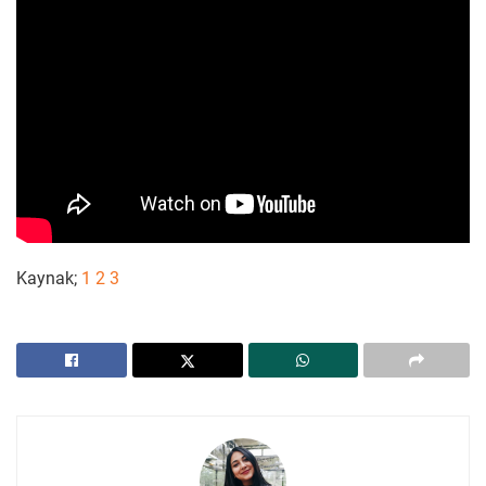
Kaynak;
1
2
3