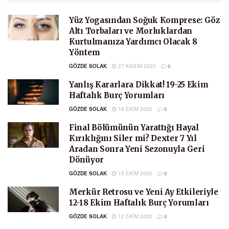
Yüz Yogasından Soğuk Komprese: Göz
Altı Torbaları ve Morluklardan
Kurtulmanıza Yardımcı Olacak 8
Yöntem
GÖZDE SOLAK
27 KASIM 2023
0
Yanlış Kararlara Dikkat! 19-25 Ekim
Haftalık Burç Yorumları
GÖZDE SOLAK
19 EKIM 2020
0
Final Bölümünün Yarattığı Hayal
Kırıklığını Siler mi? Dexter 7 Yıl
Aradan Sonra Yeni Sezonuyla Geri
Dönüyor
GÖZDE SOLAK
15 EKIM 2020
0
Merkür Retrosu ve Yeni Ay Etkileriyle
12-18 Ekim Haftalık Burç Yorumları
GÖZDE SOLAK
12 EKIM 2020
0