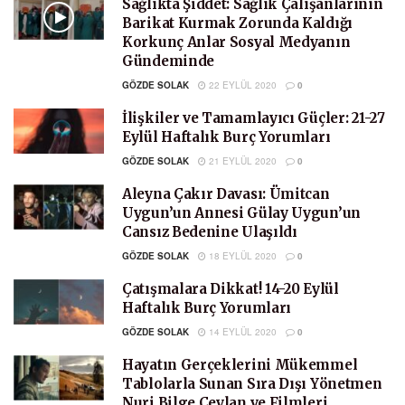
Sağlıkta Şiddet: Sağlık Çalışanlarının
Barikat Kurmak Zorunda Kaldığı
Korkunç Anlar Sosyal Medyanın
Gündeminde
GÖZDE SOLAK
22 EYLÜL 2020
0
İlişkiler ve Tamamlayıcı Güçler: 21-27
Eylül Haftalık Burç Yorumları
GÖZDE SOLAK
21 EYLÜL 2020
0
Aleyna Çakır Davası: Ümitcan
Uygun’un Annesi Gülay Uygun’un
Cansız Bedenine Ulaşıldı
GÖZDE SOLAK
18 EYLÜL 2020
0
Çatışmalara Dikkat! 14-20 Eylül
Haftalık Burç Yorumları
GÖZDE SOLAK
14 EYLÜL 2020
0
Hayatın Gerçeklerini Mükemmel
Tablolarla Sunan Sıra Dışı Yönetmen
Nuri Bilge Ceylan ve Filmleri