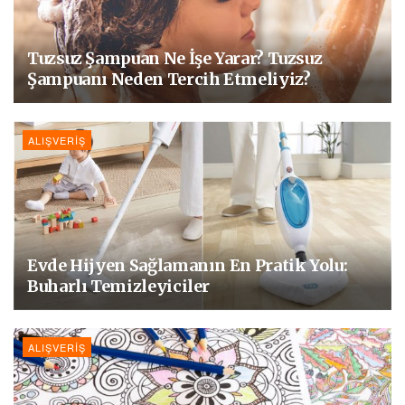
Tuzsuz Şampuan Ne İşe Yarar? Tuzsuz
Şampuanı Neden Tercih Etmeliyiz?
ALIŞVERIŞ
Evde Hijyen Sağlamanın En Pratik Yolu:
Buharlı Temizleyiciler
ALIŞVERIŞ