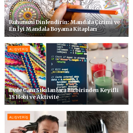
Ruhunuzu Dinlendirin: Mandala Çizimi ve
En İyi Mandala Boyama Kitapları
ALIŞVERIŞ
Evde Canı Sıkılanlara Birbirinden Keyifli
18 Hobi ve Aktivite
ALIŞVERIŞ