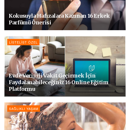
Kokusuyla Hafızalara Kazınan 16 Erkek
Parfümü Önerisi
LISTELIST ÖZEL
Evde Verimli Vakit Geçirmek İçin
Faydalanabileceğiniz 16 Online Eğitim
Platformu
SAĞLIKLI YAŞAM