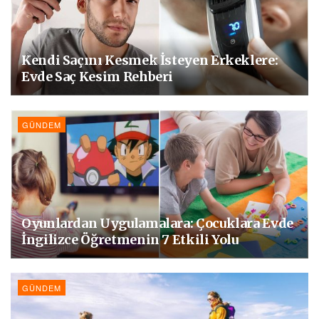
Kendi Saçını Kesmek İsteyen Erkeklere:
Evde Saç Kesim Rehberi
GÜNDEM
Oyunlardan Uygulamalara: Çocuklara Evde
İngilizce Öğretmenin 7 Etkili Yolu
GÜNDEM