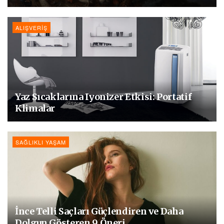
ALIŞVERIŞ
Yaz Sıcaklarına Iyonizer Etkisi: Portatif
Klimalar
SAĞLIKLI YAŞAM
İnce Telli Saçları Güçlendiren ve Daha
Dolgun Gösteren 9 Öneri