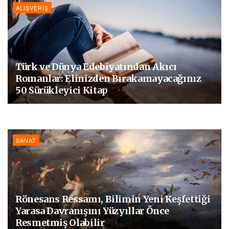
ALIŞVERIŞ
Türk ve Dünya Edebiyatından Akıcı
Romanlar: Elinizden Bırakamayacağınız
50 Sürükleyici Kitap
SANAT
Rönesans Ressamı, Bilimin Yeni Keşfettiği
Yarasa Davranışını Yüzyıllar Önce
Resmetmiş Olabilir