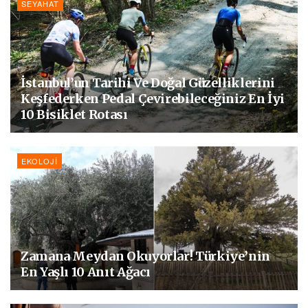
SEYAHAT
İstanbul’un Tarihi Ve Doğal Güzelliklerini
Keşfederken Pedal Çevirebileceğiniz En İyi
10 Bisiklet Rotası
EKOLOJI
Zamana Meydan Okuyorlar! Türkiye’nin
En Yaşlı 10 Anıt Ağacı