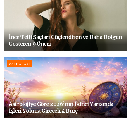
İnce Telli Saçları Güçlendiren ve Daha Dolgun
Gösteren 9 Öneri
ASTROLOJI
Astrolojiye Göre 2026’nın İkinci Yarısında
İşleri Yoluna Girecek 4 Burç