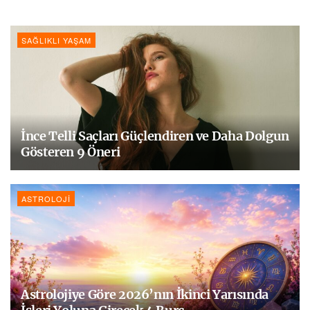
SAĞLIKLI YAŞAM
İnce Telli Saçları Güçlendiren ve Daha Dolgun
Gösteren 9 Öneri
ASTROLOJI
Astrolojiye Göre 2026’nın İkinci Yarısında