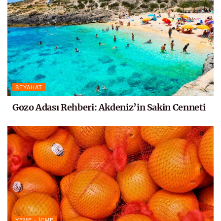
SEYAHAT
Gozo Adası Rehberi: Akdeniz’in Sakin Cenneti
YEME - İÇME