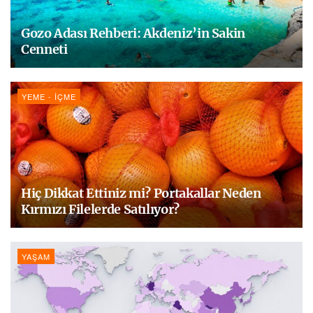
Gozo Adası Rehberi: Akdeniz’in Sakin
Cenneti
YEME - İÇME
Hiç Dikkat Ettiniz mi? Portakallar Neden
Kırmızı Filelerde Satılıyor?
YAŞAM