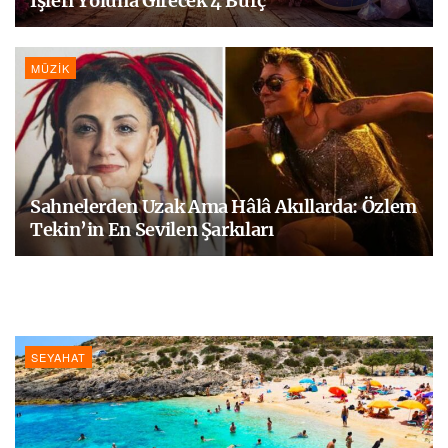
İşleri Yoluna Girecek 4 Burç
MÜZIK
Sahnelerden Uzak Ama Hâlâ Akıllarda: Özlem
Tekin’in En Sevilen Şarkıları
SEYAHAT