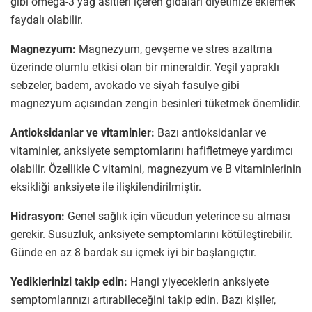
gibi omega-3 yağ asitleri içeren gıdaları diyetinize eklemek
faydalı olabilir.
Magnezyum:
Magnezyum, gevşeme ve stres azaltma
üzerinde olumlu etkisi olan bir mineraldir. Yeşil yapraklı
sebzeler, badem, avokado ve siyah fasulye gibi
magnezyum açısından zengin besinleri tüketmek önemlidir.
Antioksidanlar ve vitaminler:
Bazı antioksidanlar ve
vitaminler, anksiyete semptomlarını hafifletmeye yardımcı
olabilir. Özellikle C vitamini, magnezyum ve B vitaminlerinin
eksikliği anksiyete ile ilişkilendirilmiştir.
Hidrasyon:
Genel sağlık için vücudun yeterince su alması
gerekir. Susuzluk, anksiyete semptomlarını kötüleştirebilir.
Günde en az 8 bardak su içmek iyi bir başlangıçtır.
Yediklerinizi takip edin:
Hangi yiyeceklerin anksiyete
semptomlarınızı artırabileceğini takip edin. Bazı kişiler,