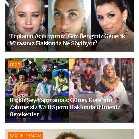
Toplanın Açıklıyoruz! Göz Renginiz Genetik
Mirasınız Hakkında Ne Söylüyor?
SPOR
Hiçbir Şey Yapmamak: Güney Kore’nin
Zahmetsiz Milli Sporu Hakkında Bilmeniz
Gerekenler
SAĞLIKLI YAŞAM