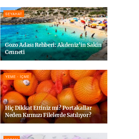
SEYAHAT
Gozo Adası Rehberi: Akdeniz’in Sakin
Cenneti
YEME - İÇME
Hiç Dikkat Ettiniz mi? Portakallar
Neden Kırmızı Filelerde Satılıyor?