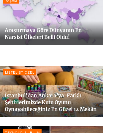
YAŞAM
Araştırmaya Göre Dünyanın En
Narsist Ülkeleri Belli Oldu!
LISTELIST ÖZEL
İstanbul’dan Ankara’ya: Farklı
Şehirlerimizde Kutu Oyunu
Oynayabileceğiniz En Güzel 12 Mekân
TEKNOLOJI - BILIM