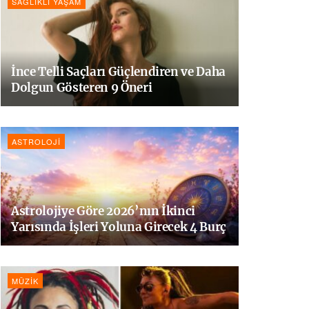
SAĞLIKLI YAŞAM
İnce Telli Saçları Güçlendiren ve Daha
Dolgun Gösteren 9 Öneri
ASTROLOJI
Astrolojiye Göre 2026’nın İkinci
Yarısında İşleri Yoluna Girecek 4 Burç
MÜZIK