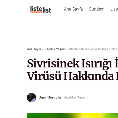
Ana Sayfa
Gündem
List
Ana sayfa
»
Sağlıklı Yaşam
»
Sivrisinek Isırığı İle Bulaşan Zi
Sivrisinek Isırığı
Virüsü Hakkında 
Duru Görgülü
Sağlıklı Yaşam