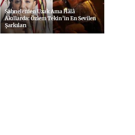
Sahnelerden Uzak Ama Hâlâ
Akıllarda: Özlem Tekin’in En Sevilen
Şarkıları