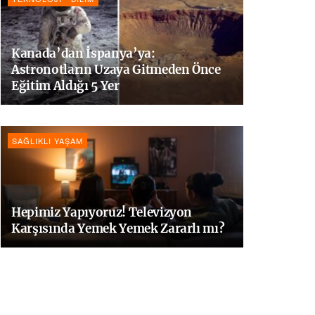
Kanada’dan İspanya’ya:
Astronotların Uzaya Gitmeden Önce
Eğitim Aldığı 5 Yer
SAĞLIKLI YAŞAM
Hepimiz Yapıyoruz! Televizyon
Karşısında Yemek Yemek Zararlı mı?