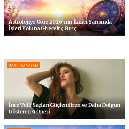
Astrolojiye Göre 2026’nın İkinci Yarısında
İşleri Yoluna Girecek 4 Burç
SAĞLIKLI YAŞAM
İnce Telli Saçları Güçlendiren ve Daha Dolgun
Gösteren 9 Öneri