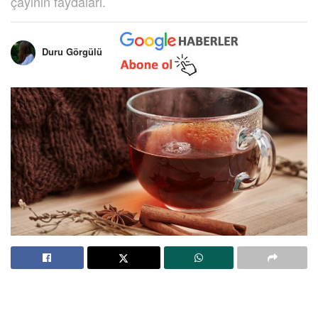
çayının faydaları.
Duru Görgülü