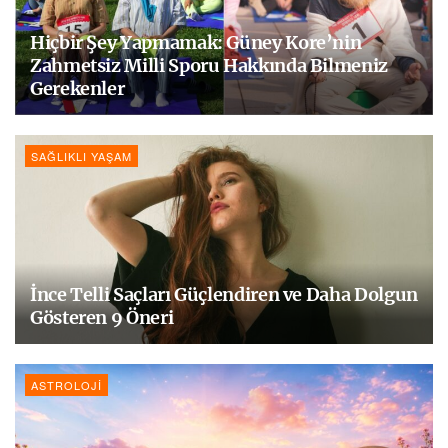
Hiçbir Şey Yapmamak: Güney Kore’nin
Zahmetsiz Milli Sporu Hakkında Bilmeniz
Gerekenler
SAĞLIKLI YAŞAM
İnce Telli Saçları Güçlendiren ve Daha Dolgun
Gösteren 9 Öneri
ASTROLOJI