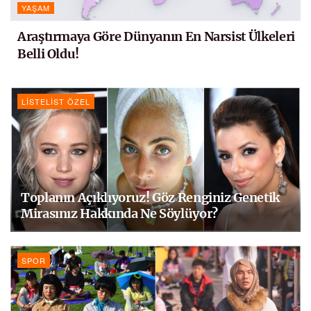
YAŞAM
Araştırmaya Göre Dünyanın En Narsist Ülkeleri
Belli Oldu!
LISTELIST ÖZEL
Toplanın Açıklıyoruz! Göz Renginiz Genetik
Mirasınız Hakkında Ne Söylüyor?
SPOR