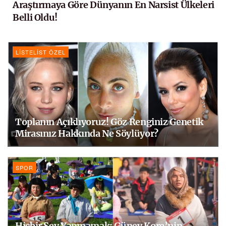
Araştırmaya Göre Dünyanın En Narsist Ülkeleri
Belli Oldu!
LISTELIST ÖZEL
Toplanın Açıklıyoruz! Göz Renginiz Genetik
Mirasınız Hakkında Ne Söylüyor?
SPOR
Hiçbir Şey Yapmamak: Güney Kore’nin