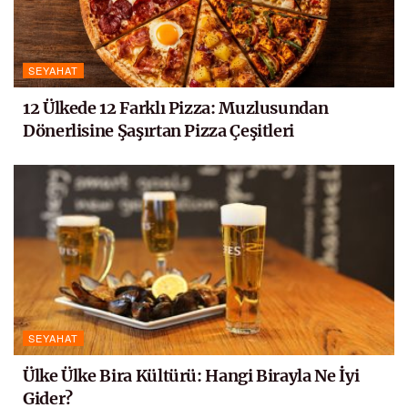
SEYAHAT
12 Ülkede 12 Farklı Pizza: Muzlusundan
Dönerlisine Şaşırtan Pizza Çeşitleri
SEYAHAT
Ülke Ülke Bira Kültürü: Hangi Birayla Ne İyi
Gider?