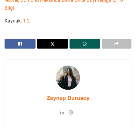
Norveç Somonu Hakkında Daha Önce Duymadığınız 10
Bilgi
Kaynak:
1
2
Zeynep Durusoy