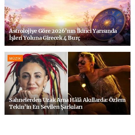
Astrolojiye Göre 2026’nın İkinci Yarısında
İşleri Yoluna Girecek 4 Burç
MÜZIK
Sahnelerden Uzak Ama Hâlâ Akıllarda: Özlem
Tekin’in En Sevilen Şarkıları