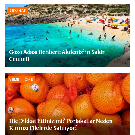
SEYAHAT
Gozo Adası Rehberi: Akdeniz’in Sakin
Cenneti
YEME - İÇME
Hiç Dikkat Ettiniz mi? Portakallar Neden
Kırmızı Filelerde Satılıyor?