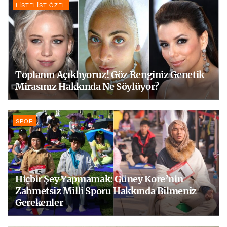
LISTELIST ÖZEL
Toplanın Açıklıyoruz! Göz Renginiz Genetik
Mirasınız Hakkında Ne Söylüyor?
SPOR
Hiçbir Şey Yapmamak: Güney Kore’nin
Zahmetsiz Milli Sporu Hakkında Bilmeniz
Gerekenler