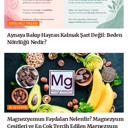
SAĞLIKLI YAŞAM
Aynaya Bakıp Hayran Kalmak Şart Değil: Beden
Nötrlüğü Nedir?
ALIŞVERIŞ
Magnezyumun Faydaları Nelerdir? Magnezyum
Çeşitleri ve En Çok Tercih Edilen Magnezyum