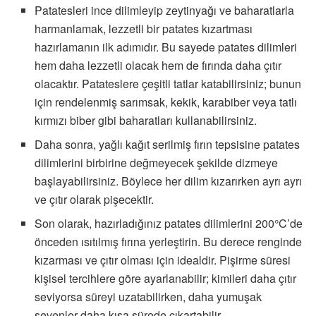
Patatesleri ince dilimleyip zeytinyağı ve baharatlarla
harmanlamak, lezzetli bir patates kızartması
hazırlamanın ilk adımıdır. Bu sayede patates dilimleri
hem daha lezzetli olacak hem de fırında daha çıtır
olacaktır. Patateslere çeşitli tatlar katabilirsiniz; bunun
için rendelenmiş sarımsak, kekik, karabiber veya tatlı
kırmızı biber gibi baharatları kullanabilirsiniz.
Daha sonra, yağlı kağıt serilmiş fırın tepsisine patates
dilimlerini birbirine değmeyecek şekilde dizmeye
başlayabilirsiniz. Böylece her dilim kızarırken ayrı ayrı
ve çıtır olarak pişecektir.
Son olarak, hazırladığınız patates dilimlerini 200°C’de
önceden ısıtılmış fırına yerleştirin. Bu derece renginde
kızarması ve çıtır olması için idealdir. Pişirme süresi
kişisel tercihlere göre ayarlanabilir; kimileri daha çıtır
seviyorsa süreyi uzatabilirken, daha yumuşak
sevenler daha kısa sürede çıkartabilir.