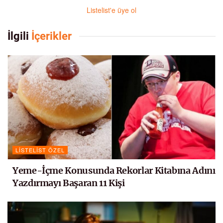
Listelist'e üye ol
İlgili
İçerikler
LISTELIST ÖZEL
Yeme-İçme Konusunda Rekorlar Kitabına Adını
Yazdırmayı Başaran 11 Kişi