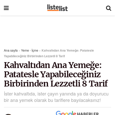
Ana sayfa
»
Yeme - İçme
»
Kahvaltıdan Ana Yemeğe: Patatesle
Yapabileceğiniz Birbirinden Lezzetli 8 Tarif
Kahvaltıdan Ana Yemeğe:
Patatesle Yapabileceğiniz
Birbirinden Lezzetli 8 Tarif
İster kahvaltıda, ister çayın yanında ya da doyurucu
bir ana yemek olarak bu tariflere bayılacaksınız!