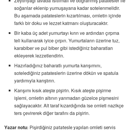
Zeytinyağı tavada ısıtılmalı ve doğranmış patatesler ile
soğanlar eklenip yumuşayana kadar sotelenmelidir.
Bu aşamada patateslerin kızartılması, omletin içinde
farklı bir doku ve lezzet katmanı oluşturacaktır.
Bir kaba üç adet yumurtayı kırın ve ardından çırpma
teli kullanarak iyice çırpın. Yumurtaların üzerine tuz,
karabiber ve pul biber gibi istediğiniz baharatları
ekleyerek lezzetlendirin.
Hazırladığınız baharatlı yumurta karışımını,
sotelediğiniz patateslerin üzerine dökün ve spatula
yardımıyla karıştırın.
Karışımı kısık ateşte pişirin. Kısık ateşte pişirme
işlemi, omletin altının yanmadan güzelce pişmesini
sağlayacaktır. Alt taraf kızardığında ise omleti nazikçe
ters çevirerek diğer tarafını da pişirin.
Yazar notu:
Pişirdiğiniz patatesle yapılan omleti servis