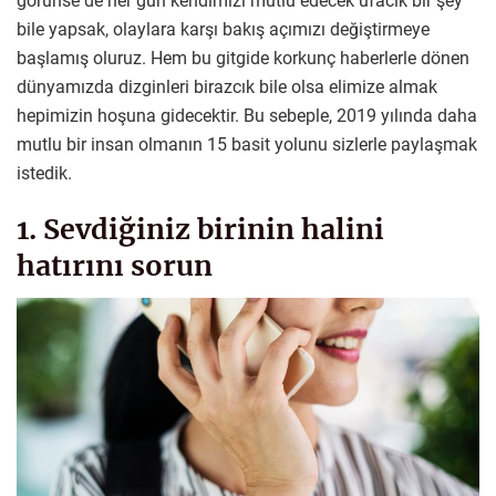
görünse de her gün kendimizi mutlu edecek ufacık bir şey
bile yapsak, olaylara karşı bakış açımızı değiştirmeye
başlamış oluruz. Hem bu gitgide korkunç haberlerle dönen
dünyamızda dizginleri birazcık bile olsa elimize almak
hepimizin hoşuna gidecektir. Bu sebeple, 2019 yılında daha
mutlu bir insan olmanın 15 basit yolunu sizlerle paylaşmak
istedik.
1. Sevdiğiniz birinin halini
hatırını sorun