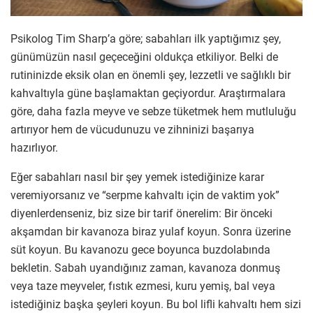
Psikolog Tim Sharp’a göre; sabahları ilk yaptığımız şey,
günümüzün nasıl geçeceğini oldukça etkiliyor. Belki de
rutininizde eksik olan en önemli şey, lezzetli ve sağlıklı bir
kahvaltıyla güne başlamaktan geçiyordur. Araştırmalara
göre, daha fazla meyve ve sebze tüketmek hem mutluluğu
artırıyor hem de vücudunuzu ve zihninizi başarıya
hazırlıyor.
Eğer sabahları nasıl bir şey yemek istediğinize karar
veremiyorsanız ve “serpme kahvaltı için de vaktim yok”
diyenlerdenseniz, biz size bir tarif önerelim: Bir önceki
akşamdan bir kavanoza biraz yulaf koyun. Sonra üzerine
süt koyun. Bu kavanozu gece boyunca buzdolabında
bekletin. Sabah uyandığınız zaman, kavanoza donmuş
veya taze meyveler, fıstık ezmesi, kuru yemiş, bal veya
istediğiniz başka şeyleri koyun. Bu bol lifli kahvaltı hem sizi