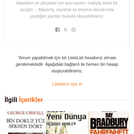
köpekleri ve çikolatalı her şeyi seven; makyaj delisi bir
gezgin… Alışveriş, seyahat ve sinema alanlarında
yazdığım yazıları burada okuyabilirsiniz.
Yorum yapabilmek için bir ListeList hesabınız olması
gerekmektedir. Aşağıdaki bağlantı ile hemen bir hesap
oluşturabilirsiniz.
Listelist'e üye ol
İlgili
İçerikler