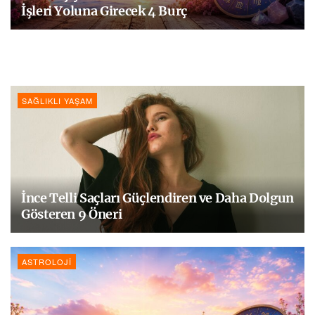
İşleri Yoluna Girecek 4 Burç
SAĞLIKLI YAŞAM
İnce Telli Saçları Güçlendiren ve Daha Dolgun
Gösteren 9 Öneri
ASTROLOJI