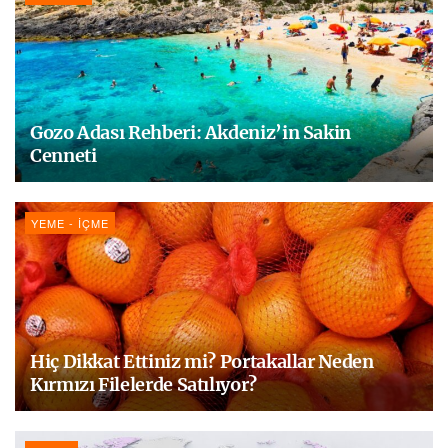
Gozo Adası Rehberi: Akdeniz’in Sakin
Cenneti
YEME - İÇME
Hiç Dikkat Ettiniz mi? Portakallar Neden
Kırmızı Filelerde Satılıyor?