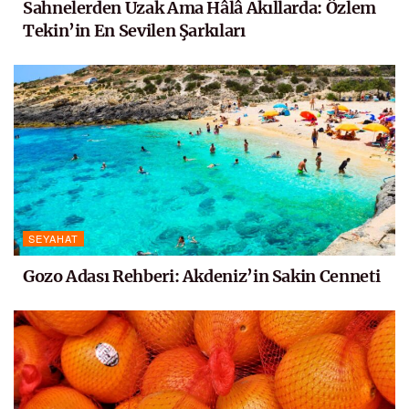
Sahnelerden Uzak Ama Hâlâ Akıllarda: Özlem
Tekin’in En Sevilen Şarkıları
SEYAHAT
Gozo Adası Rehberi: Akdeniz’in Sakin Cenneti