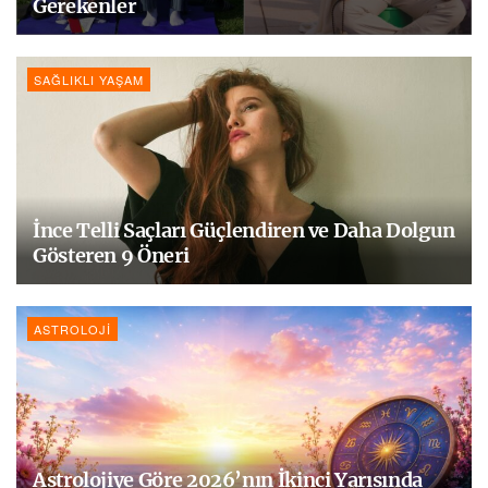
Gerekenler
SAĞLIKLI YAŞAM
İnce Telli Saçları Güçlendiren ve Daha Dolgun
Gösteren 9 Öneri
ASTROLOJI
Astrolojiye Göre 2026’nın İkinci Yarısında