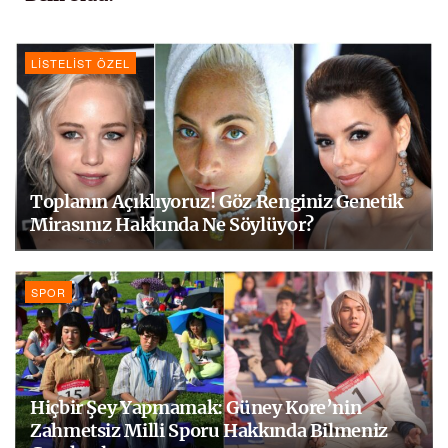
LISTELIST ÖZEL
Toplanın Açıklıyoruz! Göz Renginiz Genetik
Mirasınız Hakkında Ne Söylüyor?
SPOR
Hiçbir Şey Yapmamak: Güney Kore’nin
Zahmetsiz Milli Sporu Hakkında Bilmeniz