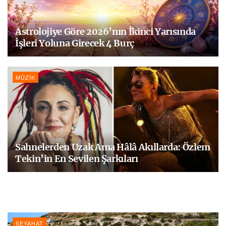
Astrolojiye Göre 2026’nın İkinci Yarısında
İşleri Yoluna Girecek 4 Burç
MÜZIK
Sahnelerden Uzak Ama Hâlâ Akıllarda: Özlem
Tekin’in En Sevilen Şarkıları
SEYAHAT