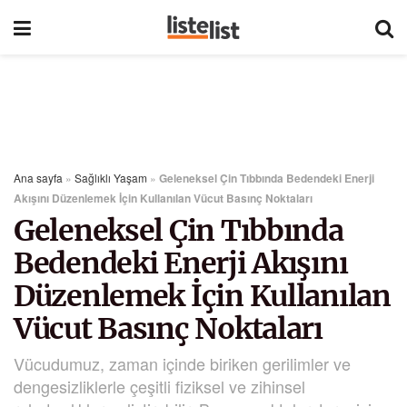
Ana sayfa
»
Sağlıklı Yaşam
»
Geleneksel Çin Tıbbında Bedendeki Enerji
Akışını Düzenlemek İçin Kullanılan Vücut Basınç Noktaları
Geleneksel Çin Tıbbında
Bedendeki Enerji Akışını
Düzenlemek İçin Kullanılan
Vücut Basınç Noktaları
Vücudumuz, zaman içinde biriken gerilimler ve
dengesizliklerle çeşitli fiziksel ve zihinsel