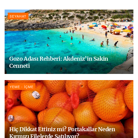
SEYAHAT
Gozo Adası Rehberi: Akdeniz’in Sakin
Cenneti
YEME - İÇME
Hiç Dikkat Ettiniz mi? Portakallar Neden
Kırmızı Filelerde Satılıyor?