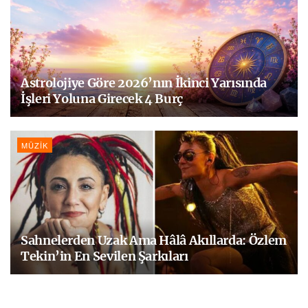
Astrolojiye Göre 2026’nın İkinci Yarısında
İşleri Yoluna Girecek 4 Burç
MÜZIK
Sahnelerden Uzak Ama Hâlâ Akıllarda: Özlem
Tekin’in En Sevilen Şarkıları