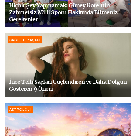
Hiçbir Şey Yapmamak: Güney Kore’nin
Zahmetsiz Milli Sporu Hakkında Bilmeniz
Gerekenler
SAĞLIKLI YAŞAM
İnce Telli Saçları Güçlendiren ve Daha Dolgun
Gösteren 9 Öneri
ASTROLOJI