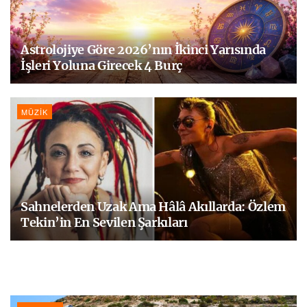
Astrolojiye Göre 2026’nın İkinci Yarısında
İşleri Yoluna Girecek 4 Burç
MÜZIK
Sahnelerden Uzak Ama Hâlâ Akıllarda: Özlem
Tekin’in En Sevilen Şarkıları