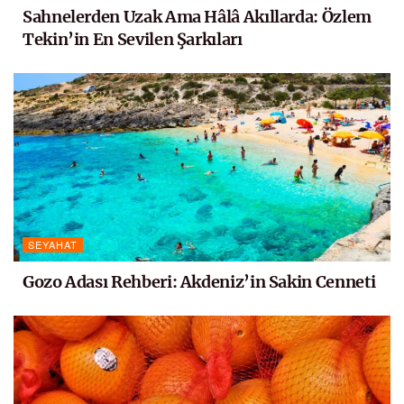
Sahnelerden Uzak Ama Hâlâ Akıllarda: Özlem
Tekin’in En Sevilen Şarkıları
SEYAHAT
Gozo Adası Rehberi: Akdeniz’in Sakin Cenneti