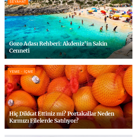
SEYAHAT
Gozo Adası Rehberi: Akdeniz’in Sakin
Cenneti
YEME - İÇME
Hiç Dikkat Ettiniz mi? Portakallar Neden
Kırmızı Filelerde Satılıyor?