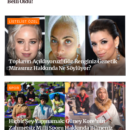
Belli Oldu!
LISTELIST ÖZEL
Toplanın Açıklıyoruz! Göz Renginiz Genetik
Mirasınız Hakkında Ne Söylüyor?
SPOR
Hiçbir Şey Yapmamak: Güney Kore’nin
Zahmetsiz Milli Sporu Hakkında Bilmeniz