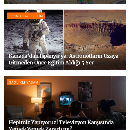
TEKNOLOJI - BILIM
Kanada’dan İspanya’ya: Astronotların Uzaya
Gitmeden Önce Eğitim Aldığı 5 Yer
SAĞLIKLI YAŞAM
Hepimiz Yapıyoruz! Televizyon Karşısında
Yemek Yemek Zararlı mı?