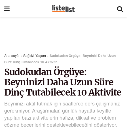
Ana sayfa
»
Sağlıklı Yaşam
»
Sudokudan Örgüye: Beyninizi Daha Uzun
Süre Dinç Tutabilecek 10 Aktivite
Sudokudan Örgüye:
Beyninizi Daha Uzun Süre
Dinç Tutabilecek 10 Aktivite
Beyninizi aktif tutmak için saatlerce ders çalışmanız
gerekmiyor. Araştırmalar, günlük hayatta keyifle
yapılan bazı aktivitelerin hafıza, dikkat ve problem
çözme becerilerini destekleyebileceğini gösteriyor.