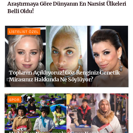
Araştırmaya Göre Dünyanın En Narsist Ülkeleri
Belli Oldu!
LISTELIST ÖZEL
Toplanın Açıklıyoruz! Göz Renginiz Genetik
Mirasınız Hakkında Ne Söylüyor?
SPOR