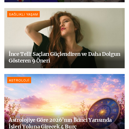
SAĞLIKLI YAŞAM
İnce Telli Saçları Güçlendiren ve Daha Dolgun
Gösteren 9 Öneri
ASTROLOJI
Astrolojiye Göre 2026’nın İkinci Yarısında
İşleri Yoluna Girecek 4 Burç