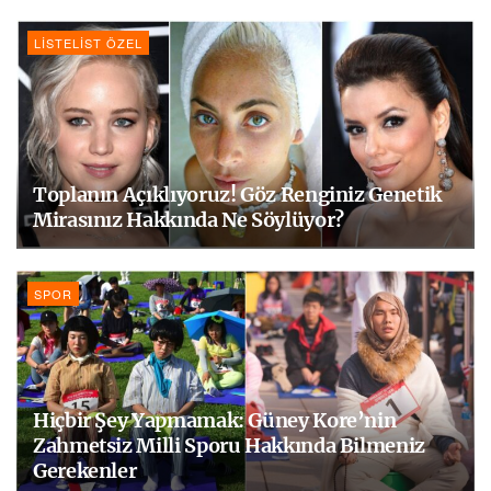
LISTELIST ÖZEL
Toplanın Açıklıyoruz! Göz Renginiz Genetik
Mirasınız Hakkında Ne Söylüyor?
SPOR
Hiçbir Şey Yapmamak: Güney Kore’nin
Zahmetsiz Milli Sporu Hakkında Bilmeniz
Gerekenler