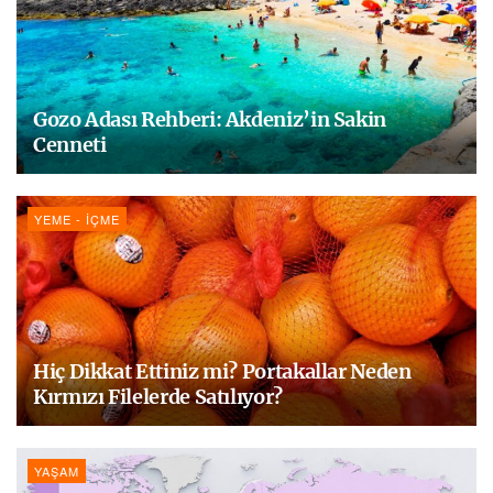
Gozo Adası Rehberi: Akdeniz’in Sakin
Cenneti
YEME - İÇME
Hiç Dikkat Ettiniz mi? Portakallar Neden
Kırmızı Filelerde Satılıyor?
YAŞAM