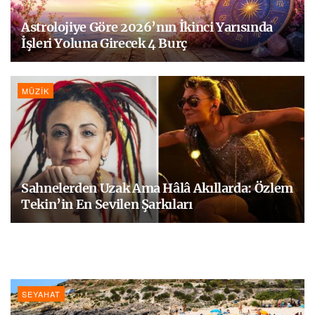
Astrolojiye Göre 2026’nın İkinci Yarısında
İşleri Yoluna Girecek 4 Burç
MÜZIK
Sahnelerden Uzak Ama Hâlâ Akıllarda: Özlem
Tekin’in En Sevilen Şarkıları
SEYAHAT