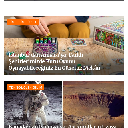
LISTELIST ÖZEL
İstanbul’dan Ankara’ya: Farklı
Şehirlerimizde Kutu Oyunu
Oynayabileceğiniz En Güzel 12 Mekân
TEKNOLOJI - BILIM
Kanada’dan İspanya’ya: Astronotların Uzaya