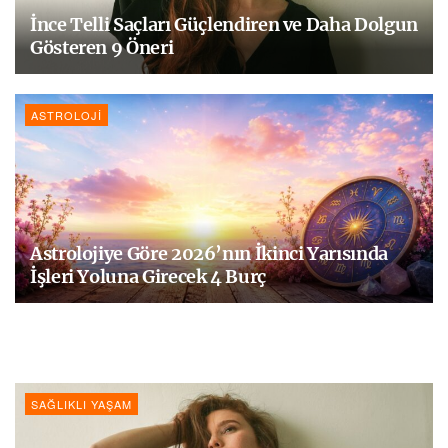
İnce Telli Saçları Güçlendiren ve Daha Dolgun
Gösteren 9 Öneri
ASTROLOJI
Astrolojiye Göre 2026’nın İkinci Yarısında
İşleri Yoluna Girecek 4 Burç
SAĞLIKLI YAŞAM