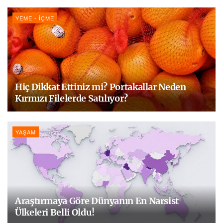
YEME - İÇME
Hiç Dikkat Ettiniz mi? Portakallar Neden
Kırmızı Filelerde Satılıyor?
YAŞAM
Araştırmaya Göre Dünyanın En Narsist
Ülkeleri Belli Oldu!