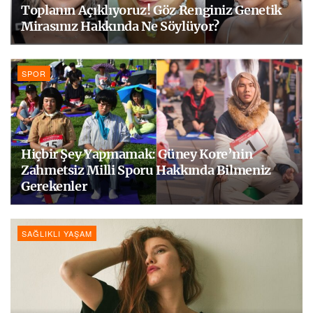
Toplanın Açıklıyoruz! Göz Renginiz Genetik
Mirasınız Hakkında Ne Söylüyor?
SPOR
Hiçbir Şey Yapmamak: Güney Kore’nin
Zahmetsiz Milli Sporu Hakkında Bilmeniz
Gerekenler
SAĞLIKLI YAŞAM