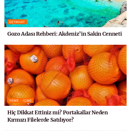
SEYAHAT
Gozo Adası Rehberi: Akdeniz’in Sakin Cenneti
YEME - İÇME
Hiç Dikkat Ettiniz mi? Portakallar Neden
Kırmızı Filelerde Satılıyor?