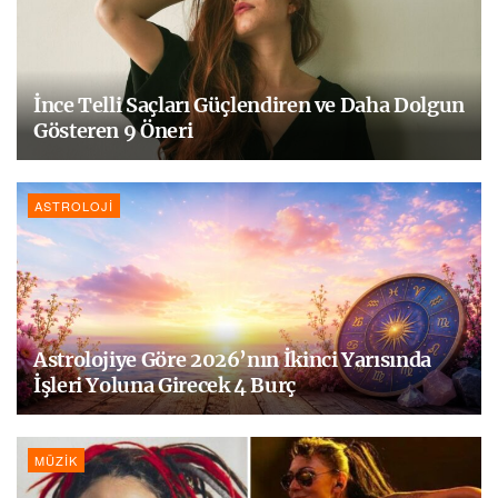
İnce Telli Saçları Güçlendiren ve Daha Dolgun
Gösteren 9 Öneri
ASTROLOJI
Astrolojiye Göre 2026’nın İkinci Yarısında
İşleri Yoluna Girecek 4 Burç
MÜZIK