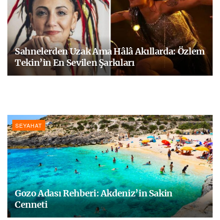
Sahnelerden Uzak Ama Hâlâ Akıllarda: Özlem
Tekin’in En Sevilen Şarkıları
SEYAHAT
Gozo Adası Rehberi: Akdeniz’in Sakin
Cenneti