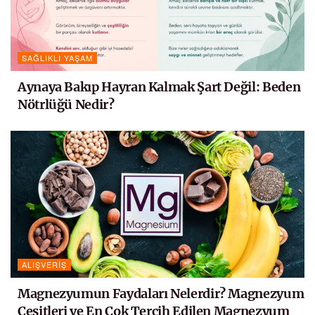
SAĞLIKLI YAŞAM
Aynaya Bakıp Hayran Kalmak Şart Değil: Beden
Nötrlüğü Nedir?
ALIŞVERIŞ
Magnezyumun Faydaları Nelerdir? Magnezyum
Çeşitleri ve En Çok Tercih Edilen Magnezyum