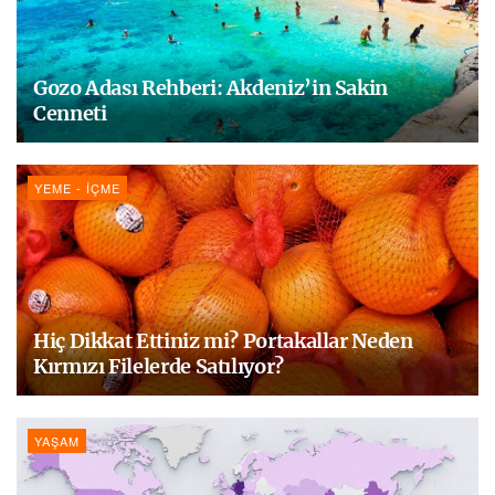
Gozo Adası Rehberi: Akdeniz’in Sakin
Cenneti
YEME - İÇME
Hiç Dikkat Ettiniz mi? Portakallar Neden
Kırmızı Filelerde Satılıyor?
YAŞAM