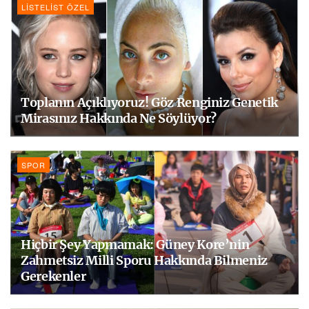
LISTELIST ÖZEL
Toplanın Açıklıyoruz! Göz Renginiz Genetik
Mirasınız Hakkında Ne Söylüyor?
SPOR
Hiçbir Şey Yapmamak: Güney Kore’nin
Zahmetsiz Milli Sporu Hakkında Bilmeniz
Gerekenler