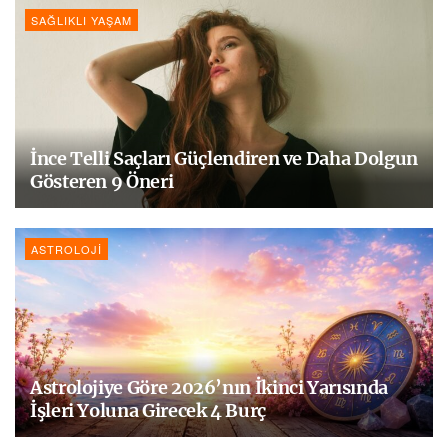
SAĞLIKLI YAŞAM
İnce Telli Saçları Güçlendiren ve Daha Dolgun
Gösteren 9 Öneri
ASTROLOJI
Astrolojiye Göre 2026’nın İkinci Yarısında
İşleri Yoluna Girecek 4 Burç