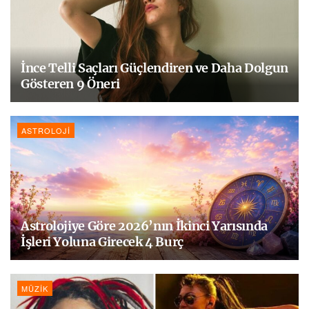
İnce Telli Saçları Güçlendiren ve Daha Dolgun
Gösteren 9 Öneri
ASTROLOJI
Astrolojiye Göre 2026’nın İkinci Yarısında
İşleri Yoluna Girecek 4 Burç
MÜZIK