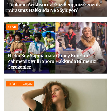
Toplanın Açıklıyoruz! Göz Renginiz Genetik
Mirasınız Hakkında Ne Söylüyor?
SPOR
Hiçbir Şey Yapmamak: Güney Kore’nin
Zahmetsiz Milli Sporu Hakkında Bilmeniz
Gerekenler
SAĞLIKLI YAŞAM