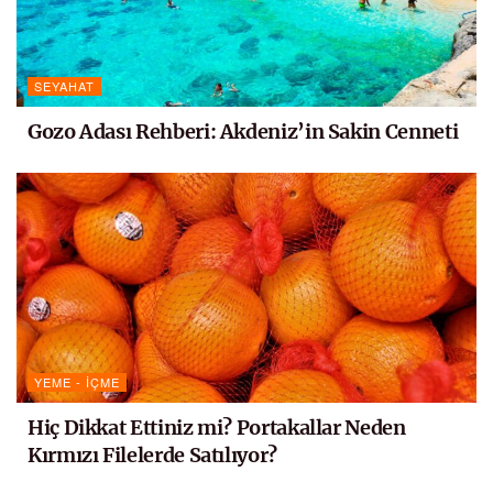
SEYAHAT
Gozo Adası Rehberi: Akdeniz’in Sakin Cenneti
YEME - İÇME
Hiç Dikkat Ettiniz mi? Portakallar Neden
Kırmızı Filelerde Satılıyor?