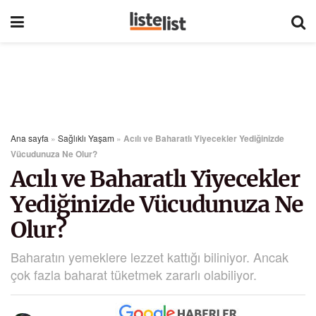
Ana sayfa
»
Sağlıklı Yaşam
»
Acılı ve Baharatlı Yiyecekler Yediğinizde
Vücudunuza Ne Olur?
Acılı ve Baharatlı Yiyecekler
Yediğinizde Vücudunuza Ne
Olur?
Baharatın yemeklere lezzet kattığı biliniyor. Ancak
çok fazla baharat tüketmek zararlı olabiliyor.