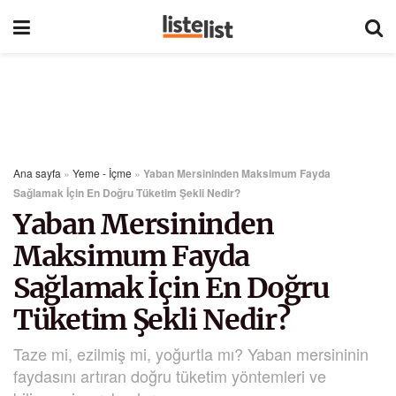
Ana sayfa
»
Yeme - İçme
»
Yaban Mersininden Maksimum Fayda
Sağlamak İçin En Doğru Tüketim Şekli Nedir?
Yaban Mersininden
Maksimum Fayda
Sağlamak İçin En Doğru
Tüketim Şekli Nedir?
Taze mi, ezilmiş mi, yoğurtla mı? Yaban mersininin
faydasını artıran doğru tüketim yöntemleri ve