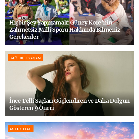
Hiçbir Şey Yapmamak: Güney Kore’nin
Zahmetsiz Milli Sporu Hakkında Bilmeniz
Gerekenler
SAĞLIKLI YAŞAM
İnce Telli Saçları Güçlendiren ve Daha Dolgun
Gösteren 9 Öneri
ASTROLOJI