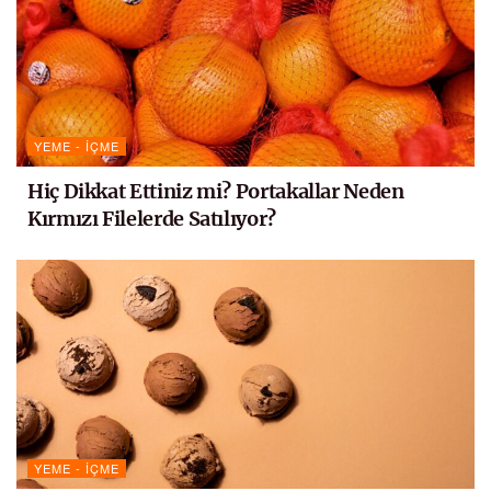
YEME - İÇME
Hiç Dikkat Ettiniz mi? Portakallar Neden
Kırmızı Filelerde Satılıyor?
YEME - İÇME