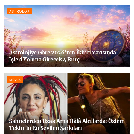
ASTROLOJI
Astrolojiye Göre 2026’nın İkinci Yarısında
İşleri Yoluna Girecek 4 Burç
MÜZIK
Sahnelerden Uzak Ama Hâlâ Akıllarda: Özlem
Tekin’in En Sevilen Şarkıları