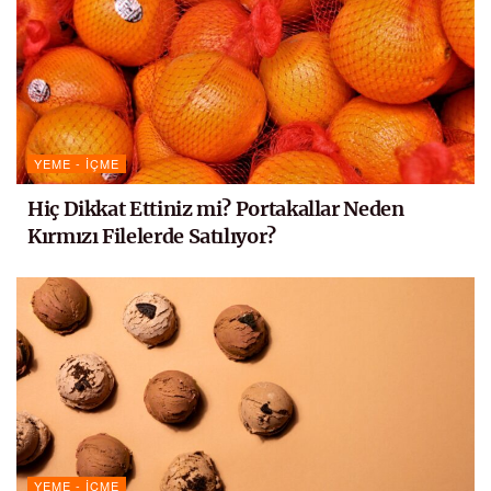
YEME - İÇME
Hiç Dikkat Ettiniz mi? Portakallar Neden
Kırmızı Filelerde Satılıyor?
YEME - İÇME