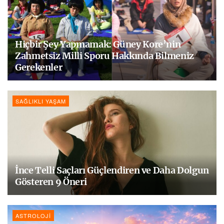
Hiçbir Şey Yapmamak: Güney Kore’nin
Zahmetsiz Milli Sporu Hakkında Bilmeniz
Gerekenler
SAĞLIKLI YAŞAM
İnce Telli Saçları Güçlendiren ve Daha Dolgun
Gösteren 9 Öneri
ASTROLOJI