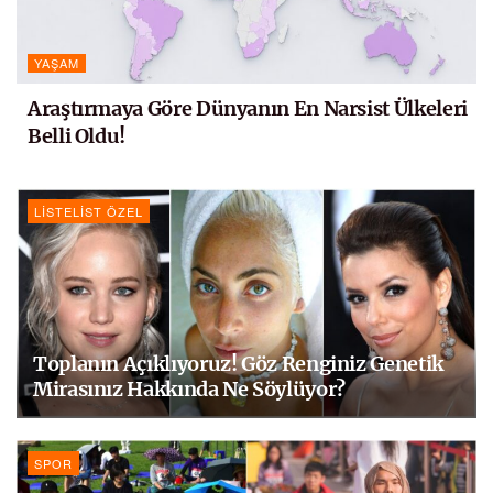
YAŞAM
Araştırmaya Göre Dünyanın En Narsist Ülkeleri
Belli Oldu!
LISTELIST ÖZEL
Toplanın Açıklıyoruz! Göz Renginiz Genetik
Mirasınız Hakkında Ne Söylüyor?
SPOR