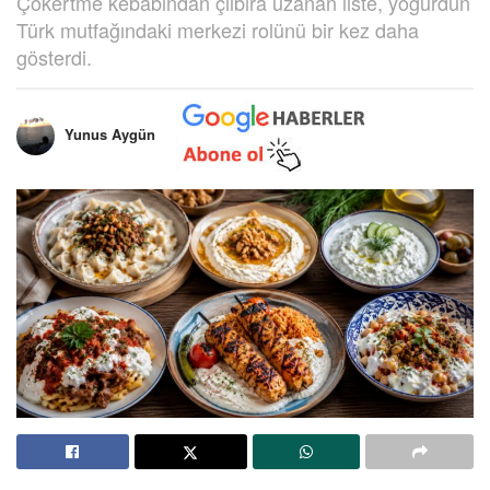
Çökertme kebabından çılbıra uzanan liste, yoğurdun
Türk mutfağındaki merkezi rolünü bir kez daha
gösterdi.
Yunus Aygün