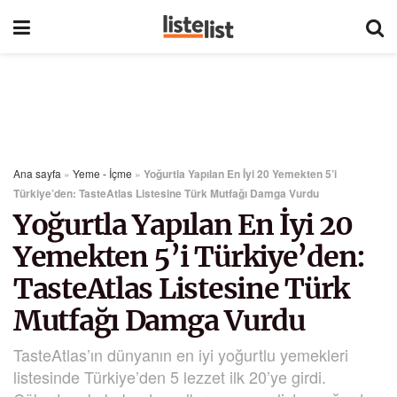
Ana sayfa
»
Yeme - İçme
»
Yoğurtla Yapılan En İyi 20 Yemekten 5’i
Türkiye’den: TasteAtlas Listesine Türk Mutfağı Damga Vurdu
Yoğurtla Yapılan En İyi 20
Yemekten 5’i Türkiye’den:
TasteAtlas Listesine Türk
Mutfağı Damga Vurdu
TasteAtlas’ın dünyanın en iyi yoğurtlu yemekleri
listesinde Türkiye’den 5 lezzet ilk 20’ye girdi.