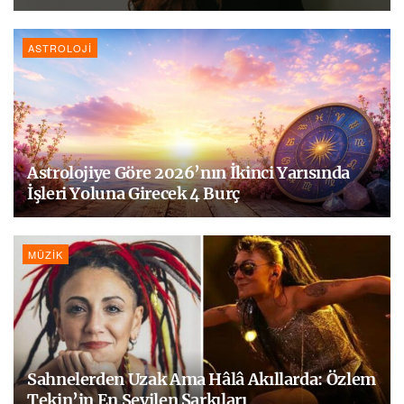
ASTROLOJI
Astrolojiye Göre 2026’nın İkinci Yarısında
İşleri Yoluna Girecek 4 Burç
MÜZIK
Sahnelerden Uzak Ama Hâlâ Akıllarda: Özlem
Tekin’in En Sevilen Şarkıları