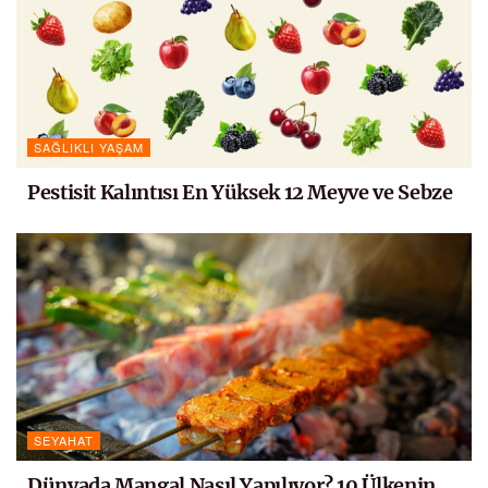
SAĞLIKLI YAŞAM
Pestisit Kalıntısı En Yüksek 12 Meyve ve Sebze
SEYAHAT
Dünyada Mangal Nasıl Yapılıyor? 10 Ülkenin