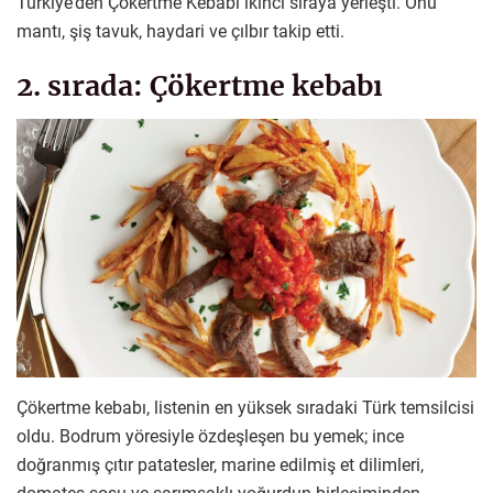
Türkiye’den Çökertme Kebabı ikinci sıraya yerleşti. Onu
mantı, şiş tavuk, haydari ve çılbır takip etti.
2. sırada: Çökertme kebabı
Çökertme kebabı, listenin en yüksek sıradaki Türk temsilcisi
oldu. Bodrum yöresiyle özdeşleşen bu yemek; ince
doğranmış çıtır patatesler, marine edilmiş et dilimleri,