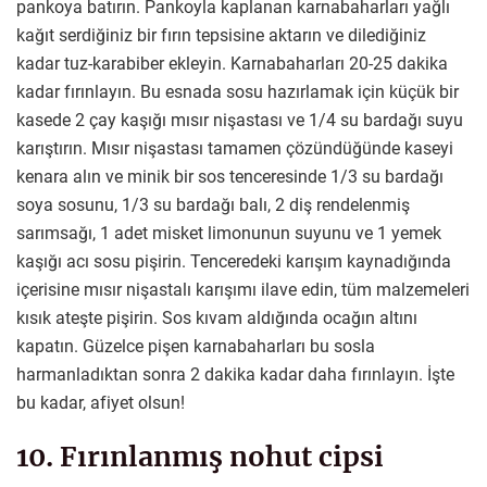
pankoya batırın. Pankoyla kaplanan karnabaharları yağlı
kağıt serdiğiniz bir fırın tepsisine aktarın ve dilediğiniz
kadar tuz-karabiber ekleyin. Karnabaharları 20-25 dakika
kadar fırınlayın. Bu esnada sosu hazırlamak için küçük bir
kasede 2 çay kaşığı mısır nişastası ve 1/4 su bardağı suyu
karıştırın. Mısır nişastası tamamen çözündüğünde kaseyi
kenara alın ve minik bir sos tenceresinde 1/3 su bardağı
soya sosunu, 1/3 su bardağı balı, 2 diş rendelenmiş
sarımsağı, 1 adet misket limonunun suyunu ve 1 yemek
kaşığı acı sosu pişirin. Tenceredeki karışım kaynadığında
içerisine mısır nişastalı karışımı ilave edin, tüm malzemeleri
kısık ateşte pişirin. Sos kıvam aldığında ocağın altını
kapatın. Güzelce pişen karnabaharları bu sosla
harmanladıktan sonra 2 dakika kadar daha fırınlayın. İşte
bu kadar, afiyet olsun!
10. Fırınlanmış nohut cipsi