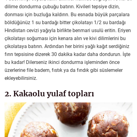
dilime dondurma çubuğu batırın. Kivileri tepsiye dizin,
donması için buzluğa kaldırın. Bu esnada büyük parçalara
böldüğünüz 1 su bardağı bitter çikolatayı 1/2 su bardağı
Hindistan cevizi yağıyla birlikte benmari usulü eritin. Eriyen
çikolatayı soğuması için kenara alın ve kivi dilimlerini bu
çikolataya batırın. Ardından her birini yağlı kağıt serdiğiniz
fırın tepsisine dizerek 30 dakika kadar daha dondurun. İşte
bu kadar! Dilerseniz ikinci dondurma işleminden önce
üzerlerine file badem, fıstık ya da fındık gibi süslemeler
ekleyebilirsiniz.
2. Kakaolu yulaf topları