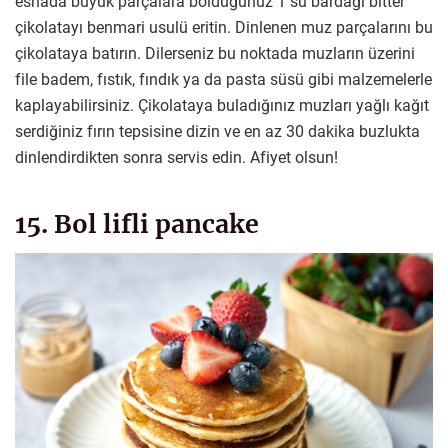
esnada büyük parçalara böldüğünüz 1 su bardağı bitter
çikolatayı benmari usulü eritin. Dinlenen muz parçalarını bu
çikolataya batırın. Dilerseniz bu noktada muzların üzerini
file badem, fıstık, fındık ya da pasta süsü gibi malzemelerle
kaplayabilirsiniz. Çikolataya buladığınız muzları yağlı kağıt
serdiğiniz fırın tepsisine dizin ve en az 30 dakika buzlukta
dinlendirdikten sonra servis edin. Afiyet olsun!
15. Bol lifli pancake