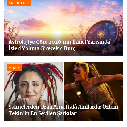
ASTROLOJI
Astrolojiye Göre 2026’nın İkinci Yarısında
İşleri Yoluna Girecek 4 Burç
MÜZIK
Sahnelerden Uzak Ama Hâlâ Akıllarda: Özlem
Tekin’in En Sevilen Şarkıları