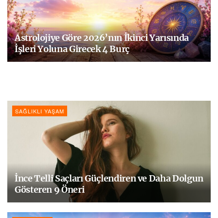
Astrolojiye Göre 2026’nın İkinci Yarısında
İşleri Yoluna Girecek 4 Burç
SAĞLIKLI YAŞAM
İnce Telli Saçları Güçlendiren ve Daha Dolgun
Gösteren 9 Öneri