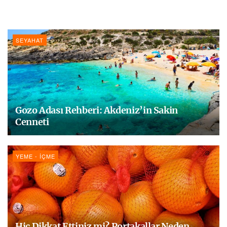
SEYAHAT
Gozo Adası Rehberi: Akdeniz’in Sakin
Cenneti
YEME - İÇME
Hiç Dikkat Ettiniz mi? Portakallar Neden