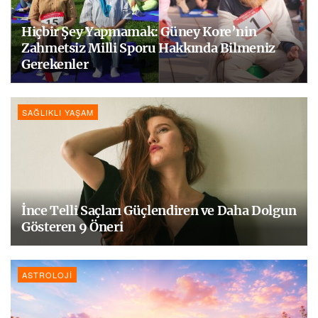
Hiçbir Şey Yapmamak: Güney Kore’nin
Zahmetsiz Milli Sporu Hakkında Bilmeniz
Gerekenler
SAĞLIKLI YAŞAM
İnce Telli Saçları Güçlendiren ve Daha Dolgun
Gösteren 9 Öneri
ASTROLOJI