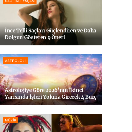
SAĞLIKLI YAŞAM
İnce Telli Saçları Güçlendiren ve Daha
Dolgun Gösteren 9 Öneri
ASTROLOJI
Astrolojiye Göre 2026’nın İkinci
Yarısında İşleri Yoluna Girecek 4 Burç
MÜZIK