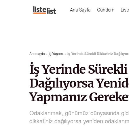
Ana Sayfa
Gündem
List
Ana sayfa
»
İş Yaşamı
»
İş Yerinde Sürekli Dikkatiniz Dağılı
İş Yerinde Sürekli
Dağılıyorsa Yeni
Yapmanız Gereke
Odaklanmak, günümüz dünyasında gidere
dikkatiniz dağılıyorsa yeniden odaklanma