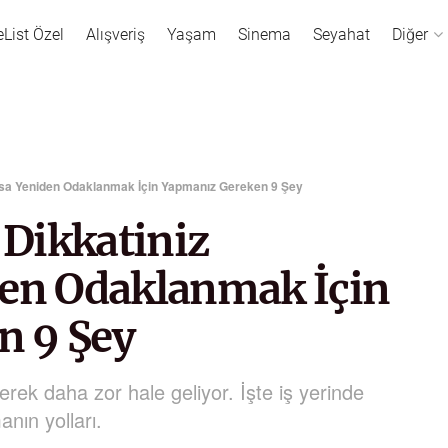
eList Özel
Alışveriş
Yaşam
Sinema
Seyahat
Diğer
yorsa Yeniden Odaklanmak İçin Yapmanız Gereken 9 Şey
 Dikkatiniz
den Odaklanmak İçin
n 9 Şey
k daha zor hale geliyor. İşte iş yerinde
nın yolları.