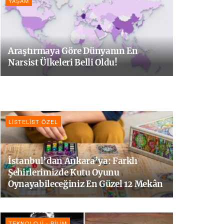
YAŞAM
Araştırmaya Göre Dünyanın En
Narsist Ülkeleri Belli Oldu!
LISTELIST ÖZEL
İstanbul’dan Ankara’ya: Farklı
Şehirlerimizde Kutu Oyunu
Oynayabileceğiniz En Güzel 12 Mekân
TEKNOLOJI - BILIM