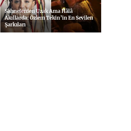
Sahnelerden Uzak Ama Hâlâ
Akıllarda: Özlem Tekin’in En Sevilen
Şarkıları