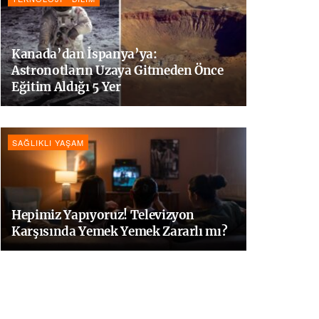
Kanada’dan İspanya’ya:
Astronotların Uzaya Gitmeden Önce
Eğitim Aldığı 5 Yer
SAĞLIKLI YAŞAM
Hepimiz Yapıyoruz! Televizyon
Karşısında Yemek Yemek Zararlı mı?