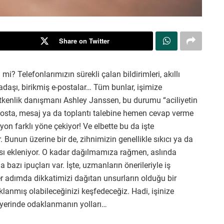
Share on Twitter
 mi? Telefonlarımızın sürekli çalan bildirimleri, akıllı
adaşı, birikmiş e-postalar… Tüm bunlar, işimize
tkenlik danışmanı Ashley Janssen, bu durumu “aciliyetin
e-posta, mesaj ya da toplantı talebine hemen cevap verme
lyon farklı yöne çekiyor! Ve elbette bu da işte
Bunun üzerine bir de, zihnimizin genellikle sıkıcı ya da
sı ekleniyor. O kadar dağılmamıza rağmen, aslında
azı ipuçları var. İşte, uzmanların önerileriyle iş
 adımda dikkatimizi dağıtan unsurların olduğu bir
lanmış olabileceğinizi keşfedeceğiz. Hadi, işinize
ş yerinde odaklanmanın yolları…