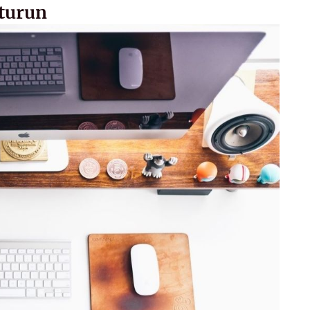
şturun