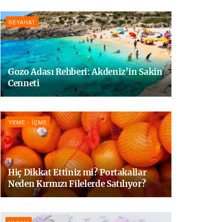
SEYAHAT
Gozo Adası Rehberi: Akdeniz’in Sakin
Cenneti
YEME - İÇME
Hiç Dikkat Ettiniz mi? Portakallar
Neden Kırmızı Filelerde Satılıyor?