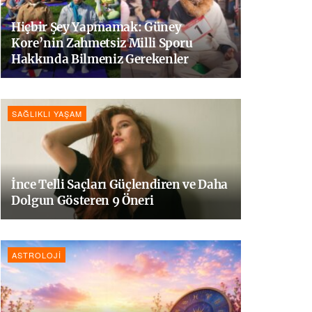
Hiçbir Şey Yapmamak: Güney
Kore’nin Zahmetsiz Milli Sporu
Hakkında Bilmeniz Gerekenler
SAĞLIKLI YAŞAM
İnce Telli Saçları Güçlendiren ve Daha
Dolgun Gösteren 9 Öneri
ASTROLOJI