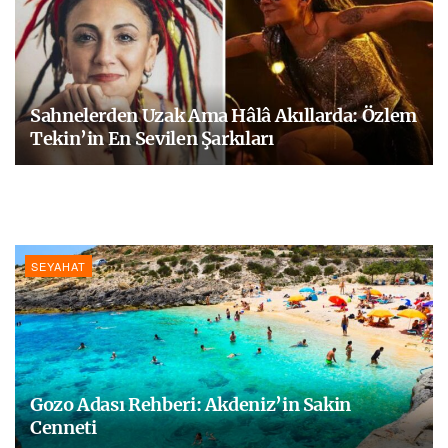
Sahnelerden Uzak Ama Hâlâ Akıllarda: Özlem
Tekin’in En Sevilen Şarkıları
SEYAHAT
Gozo Adası Rehberi: Akdeniz’in Sakin
Cenneti