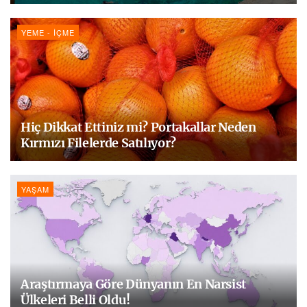
YEME - İÇME
Hiç Dikkat Ettiniz mi? Portakallar Neden
Kırmızı Filelerde Satılıyor?
YAŞAM
Araştırmaya Göre Dünyanın En Narsist
Ülkeleri Belli Oldu!