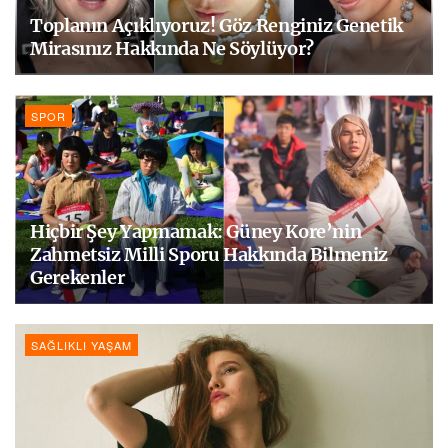
Toplanın Açıklıyoruz! Göz Renginiz Genetik
Mirasınız Hakkında Ne Söylüyor?
SPOR
Hiçbir Şey Yapmamak: Güney Kore’nin
Zahmetsiz Milli Sporu Hakkında Bilmeniz
Gerekenler
SAĞLIKLI YAŞAM