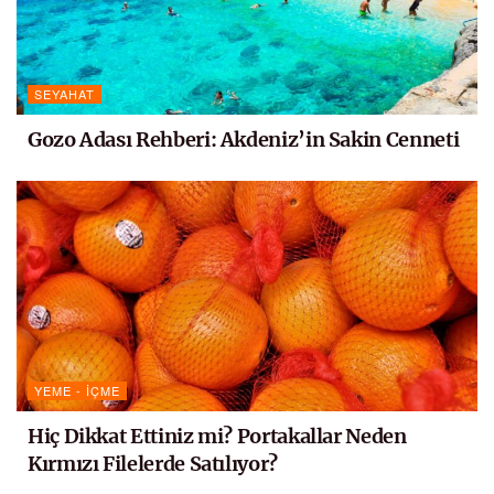
SEYAHAT
Gozo Adası Rehberi: Akdeniz’in Sakin Cenneti
YEME - İÇME
Hiç Dikkat Ettiniz mi? Portakallar Neden
Kırmızı Filelerde Satılıyor?