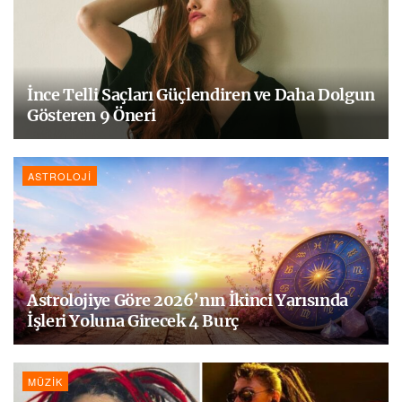
İnce Telli Saçları Güçlendiren ve Daha Dolgun
Gösteren 9 Öneri
ASTROLOJI
Astrolojiye Göre 2026’nın İkinci Yarısında
İşleri Yoluna Girecek 4 Burç
MÜZIK