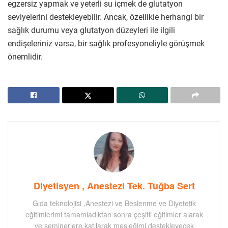
egzersiz yapmak ve yeterli su içmek de glutatyon
seviyelerini destekleyebilir. Ancak, özellikle herhangi bir
sağlık durumu veya glutatyon düzeyleri ile ilgili
endişeleriniz varsa, bir sağlık profesyoneliyle görüşmek
önemlidir.
Diyetisyen , Anestezi Tek. Tuğba Sert
Gıda teknolojisi ,Anestezi ve Beslenme ve Diyetetik
eğitimlerimi tamamladıktan sonra çeşitli eğitimler alarak
ve seminerlere katılarak mesleğimi destekleyecek