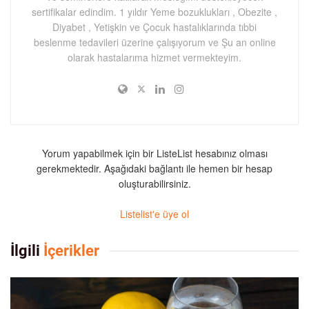
sertifikalar edindim. 1 yıldır Yeme bozuklukları , Obezite ,
Diyabet , Yetişkin ve Çocuk hastalıklarında tıbbi
beslenme tedavileri üzerine çalışıyorum ve Şu an online
olarak hastalarıma hizmet vermekteyim.
Yorum yapabilmek için bir ListeList hesabınız olması
gerekmektedir. Aşağıdaki bağlantı ile hemen bir hesap
oluşturabilirsiniz.
Listelist'e üye ol
İlgili
İçerikler