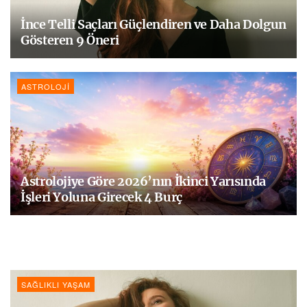
İnce Telli Saçları Güçlendiren ve Daha Dolgun
Gösteren 9 Öneri
ASTROLOJI
Astrolojiye Göre 2026’nın İkinci Yarısında
İşleri Yoluna Girecek 4 Burç
SAĞLIKLI YAŞAM