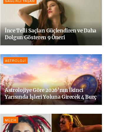
SAĞLIKLI YAŞAM
İnce Telli Saçları Güçlendiren ve Daha
Dolgun Gösteren 9 Öneri
ASTROLOJI
Astrolojiye Göre 2026’nın İkinci
Yarısında İşleri Yoluna Girecek 4 Burç
MÜZIK