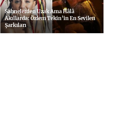
Sahnelerden Uzak Ama Hâlâ
Akıllarda: Özlem Tekin’in En Sevilen
Şarkıları