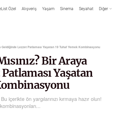
eList Özel
Alışveriş
Yaşam
Sinema
Seyahat
Diğer
a Geldiğinde Lezzet Patlaması Yaşatan 19 Tuhaf Yemek Kombinasyonu
ısınız? Bir Araya
t Patlaması Yaşatan
Kombinasyonu
 içerikte ön yargılarınızı kırmaya hazır olun!
 kombinasyonları...