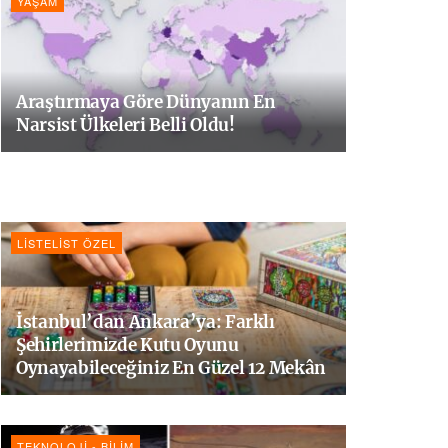
YAŞAM
Araştırmaya Göre Dünyanın En
Narsist Ülkeleri Belli Oldu!
LISTELIST ÖZEL
İstanbul’dan Ankara’ya: Farklı
Şehirlerimizde Kutu Oyunu
Oynayabileceğiniz En Güzel 12 Mekân
TEKNOLOJI - BILIM