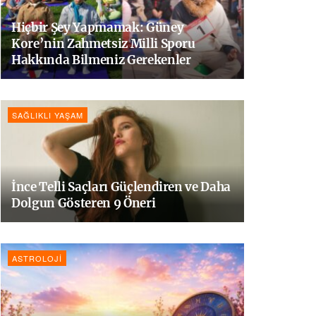
Hiçbir Şey Yapmamak: Güney
Kore’nin Zahmetsiz Milli Sporu
Hakkında Bilmeniz Gerekenler
SAĞLIKLI YAŞAM
İnce Telli Saçları Güçlendiren ve Daha
Dolgun Gösteren 9 Öneri
ASTROLOJI