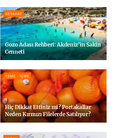
SEYAHAT
Gozo Adası Rehberi: Akdeniz’in Sakin
Cenneti
YEME - İÇME
Hiç Dikkat Ettiniz mi? Portakallar
Neden Kırmızı Filelerde Satılıyor?