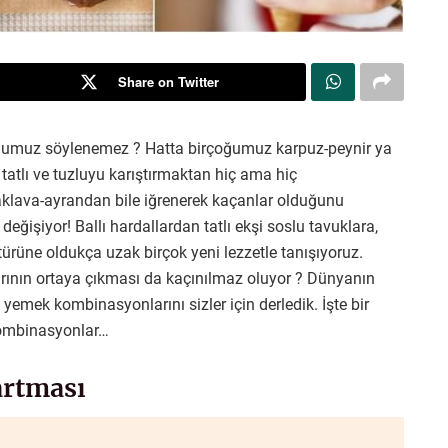
Share on Twitter
lduğumuz söylenemez ? Hatta birçoğumuz karpuz-peynir ya
 tatlı ve tuzluyu karıştırmaktan hiç ama hiç
klava-ayrandan bile iğrenerek kaçanlar olduğunu
la değişiyor! Ballı hardallardan tatlı ekşi soslu tavuklara,
türüne oldukça uzak birçok yeni lezzetle tanışıyoruz.
nın ortaya çıkması da kaçınılmaz oluyor ? Dünyanın
yemek kombinasyonlarını sizler için derledik. İşte bir
kombinasyonlar…
artması