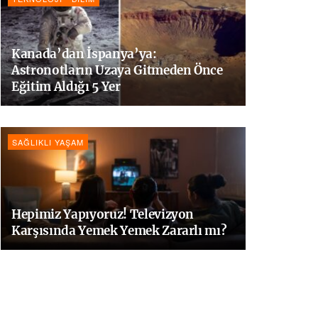
Kanada’dan İspanya’ya:
Astronotların Uzaya Gitmeden Önce
Eğitim Aldığı 5 Yer
SAĞLIKLI YAŞAM
Hepimiz Yapıyoruz! Televizyon
Karşısında Yemek Yemek Zararlı mı?