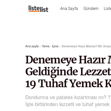
Ana Sayfa
Gündem
List
Ana sayfa
»
Yeme - İçme
»
Denemeye Hazır Mısınız? Bir Aray
Denemeye Hazır M
Geldiğinde Lezze
19 Tuhaf Yemek 
Dondurma ve patates kızartması mı? ? Bu
İşte birbirinden lezzetli ve tuhaf yemek