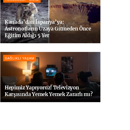
Kanada’dan İspanya’ya:
Astronotların Uzaya Gitmeden Önce
Eğitim Aldığı 5 Yer
SAĞLIKLI YAŞAM
Hepimiz Yapıyoruz! Televizyon
Karşısında Yemek Yemek Zararlı mı?