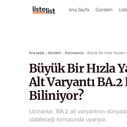
Ana Sayfa
Gündem
List
Ana sayfa
»
Gündem
»
Koronavirüs
»
Büyük Bir Hızla Yayılan 
Büyük Bir Hızla 
Alt Varyantı BA.2
Biliniyor?
Uzmanlar, BA.2 alt varyantının dünyada
olabileceği konusunda uyarıyor.