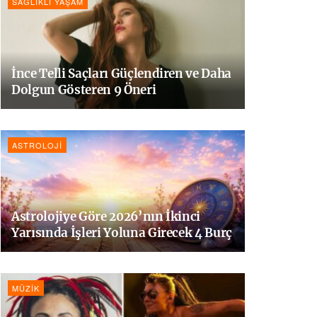
SAĞLIKLI YAŞAM
İnce Telli Saçları Güçlendiren ve Daha
Dolgun Gösteren 9 Öneri
ASTROLOJI
Astrolojiye Göre 2026’nın İkinci
Yarısında İşleri Yoluna Girecek 4 Burç
MÜZIK