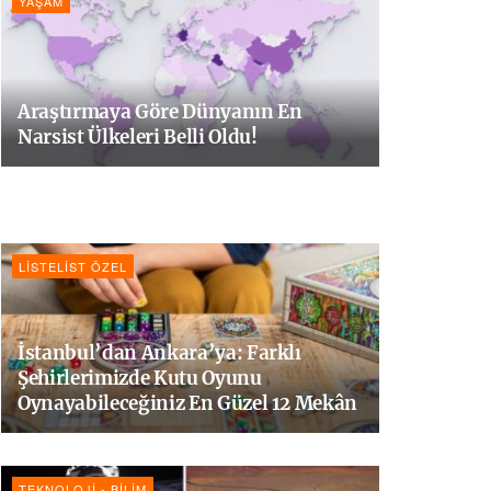
YAŞAM
Araştırmaya Göre Dünyanın En
Narsist Ülkeleri Belli Oldu!
LISTELIST ÖZEL
İstanbul’dan Ankara’ya: Farklı
Şehirlerimizde Kutu Oyunu
Oynayabileceğiniz En Güzel 12 Mekân
TEKNOLOJI - BILIM