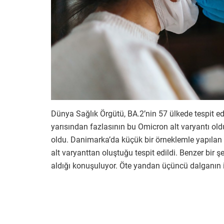
Dünya Sağlık Örgütü, BA.2’nin 57 ülkede tespit edi
yarısından fazlasının bu Omicron alt varyantı olduğ
oldu. Danimarka’da küçük bir örneklemle yapılan 
alt varyanttan oluştuğu tespit edildi. Benzer bir ş
aldığı konuşuluyor. Öte yandan üçüncü dalganın it