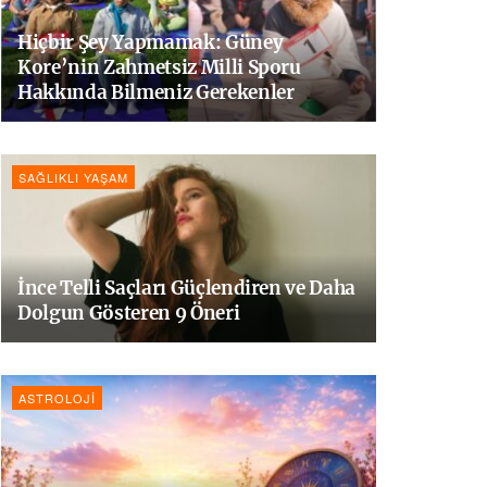
Hiçbir Şey Yapmamak: Güney
Kore’nin Zahmetsiz Milli Sporu
Hakkında Bilmeniz Gerekenler
SAĞLIKLI YAŞAM
İnce Telli Saçları Güçlendiren ve Daha
Dolgun Gösteren 9 Öneri
ASTROLOJI