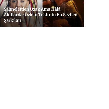
Sahnelerden Uzak Ama Hâlâ
Akıllarda: Özlem Tekin’in En Sevilen
Şarkıları