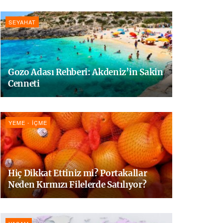
SEYAHAT
Gozo Adası Rehberi: Akdeniz’in Sakin
Cenneti
YEME - İÇME
Hiç Dikkat Ettiniz mi? Portakallar
Neden Kırmızı Filelerde Satılıyor?