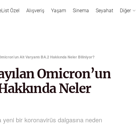
eList Özel
Alışveriş
Yaşam
Sinema
Seyahat
Diğer
Omicron’un Alt Varyantı BA.2 Hakkında Neler Biliniyor?
Yayılan Omicron’un
 Hakkında Neler
 yeni bir koronavirüs dalgasına neden