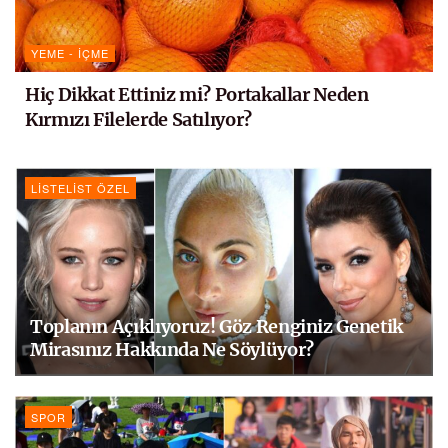
YEME - İÇME
Hiç Dikkat Ettiniz mi? Portakallar Neden
Kırmızı Filelerde Satılıyor?
LISTELIST ÖZEL
Toplanın Açıklıyoruz! Göz Renginiz Genetik
Mirasınız Hakkında Ne Söylüyor?
SPOR