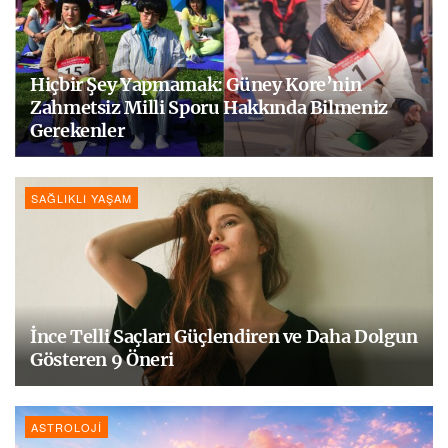
Hiçbir Şey Yapmamak: Güney Kore’nin
Zahmetsiz Milli Sporu Hakkında Bilmeniz
Gerekenler
SAĞLIKLI YAŞAM
İnce Telli Saçları Güçlendiren ve Daha Dolgun
Gösteren 9 Öneri
ASTROLOJI