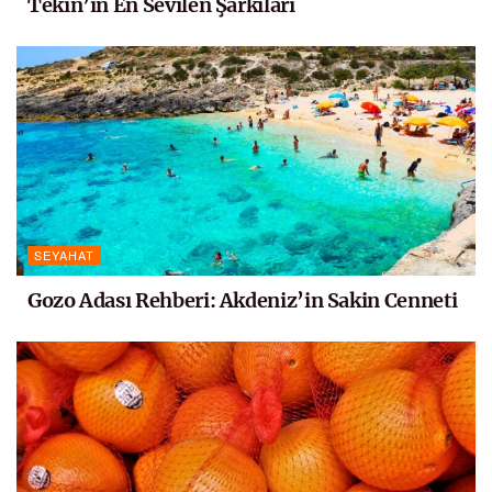
Tekin’in En Sevilen Şarkıları
SEYAHAT
Gozo Adası Rehberi: Akdeniz’in Sakin Cenneti