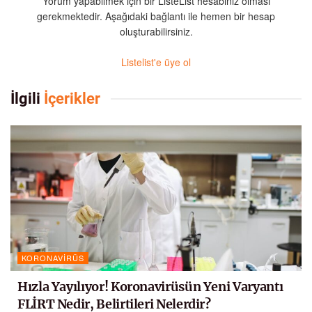
Yorum yapabilmek için bir ListeList hesabınız olması
gerekmektedir. Aşağıdaki bağlantı ile hemen bir hesap
oluşturabilirsiniz.
Listelist'e üye ol
İlgili
İçerikler
KORONAVIRÜS
Hızla Yayılıyor! Koronavirüsün Yeni Varyantı
FLİRT Nedir, Belirtileri Nelerdir?