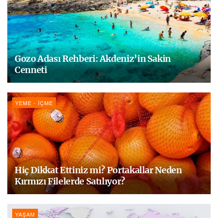
Gozo Adası Rehberi: Akdeniz’in Sakin
Cenneti
YEME - İÇME
Hiç Dikkat Ettiniz mi? Portakallar Neden
Kırmızı Filelerde Satılıyor?
YAŞAM