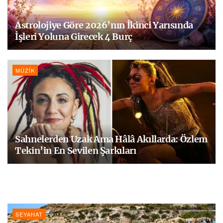
Astrolojiye Göre 2026’nın İkinci Yarısında
İşleri Yoluna Girecek 4 Burç
MÜZIK
Sahnelerden Uzak Ama Hâlâ Akıllarda: Özlem
Tekin’in En Sevilen Şarkıları
SEYAHAT