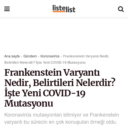
Ana sayfa
»
Gündem
»
Koronavirüs
»
Frankenstein Varyantı Nedir,
Belirtileri Nelerdir? İşte Yeni COVID-19 Mutasyonu
Frankenstein Varyantı
Nedir, Belirtileri Nelerdir?
İşte Yeni COVID-19
Mutasyonu
Koronavirüs mutasyonları bitmiyor ve Frankenstein
varyantı bu sürecin en çok konuşulan örneği oldu.