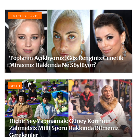
LISTELIST ÖZEL
Toplanın Açıklıyoruz! Göz Renginiz Genetik
Mirasınız Hakkında Ne Söylüyor?
SPOR
Hiçbir Şey Yapmamak: Güney Kore’nin
Zahmetsiz Milli Sporu Hakkında Bilmeniz
Gerekenler