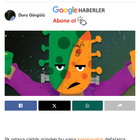
Duru Görgülü
İlk ortaya çıktığı günden bu yana
koronavirüs
defalarca