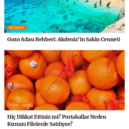
SEYAHAT
Gozo Adası Rehberi: Akdeniz’in Sakin Cenneti
YEME - İÇME
Hiç Dikkat Ettiniz mi? Portakallar Neden
Kırmızı Filelerde Satılıyor?