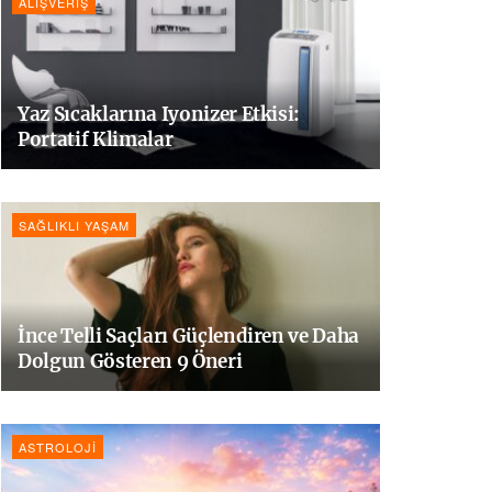
ALIŞVERIŞ
Yaz Sıcaklarına Iyonizer Etkisi:
Portatif Klimalar
SAĞLIKLI YAŞAM
İnce Telli Saçları Güçlendiren ve Daha
Dolgun Gösteren 9 Öneri
ASTROLOJI