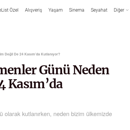
eList Özel
Alışveriş
Yaşam
Sinema
Seyahat
Diğer
m Değil De 24 Kasım’da Kutlanıyor?
menler Günü Neden
24 Kasım’da
olarak kutlanırken, neden bizim ülkemizde