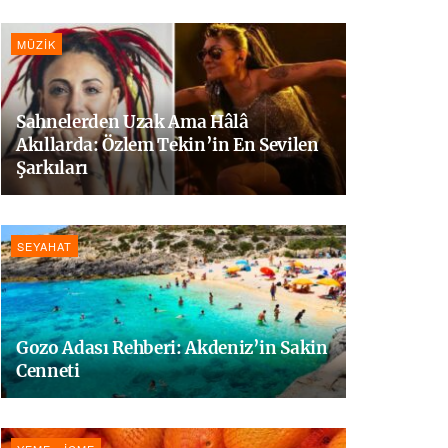
MÜZIK
Sahnelerden Uzak Ama Hâlâ
Akıllarda: Özlem Tekin’in En Sevilen
Şarkıları
SEYAHAT
Gozo Adası Rehberi: Akdeniz’in Sakin
Cenneti