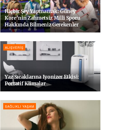
Hiçbir Şey Yapmamak: Güney
Kore’nin Zahmetsiz Milli Sporu
Hakkında Bilmeniz Gerekenler
ALIŞVERIŞ
Yaz Sıcaklarına Iyonizer Etkisi:
Portatif Klimalar
SAĞLIKLI YAŞAM