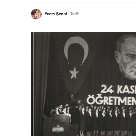
Ecem Şenol
Tarih