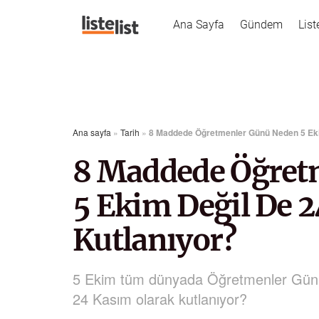
Ana Sayfa
Gündem
List
Ana sayfa
»
Tarih
»
8 Maddede Öğretmenler Günü Neden 5 Eki
8 Maddede Öğret
5 Ekim Değil De 
Kutlanıyor?
5 Ekim tüm dünyada Öğretmenler Günü 
24 Kasım olarak kutlanıyor?