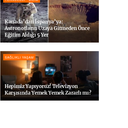
Kanada’dan İspanya’ya:
Astronotların Uzaya Gitmeden Önce
Eğitim Aldığı 5 Yer
SAĞLIKLI YAŞAM
Hepimiz Yapıyoruz! Televizyon
Karşısında Yemek Yemek Zararlı mı?