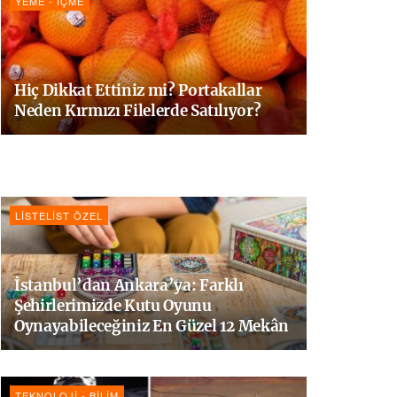
YEME - İÇME
Hiç Dikkat Ettiniz mi? Portakallar
Neden Kırmızı Filelerde Satılıyor?
LISTELIST ÖZEL
İstanbul’dan Ankara’ya: Farklı
Şehirlerimizde Kutu Oyunu
Oynayabileceğiniz En Güzel 12 Mekân
TEKNOLOJI - BILIM