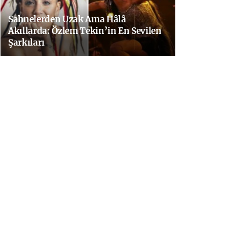
Sahnelerden Uzak Ama Hâlâ
Akıllarda: Özlem Tekin’in En Sevilen
Şarkıları