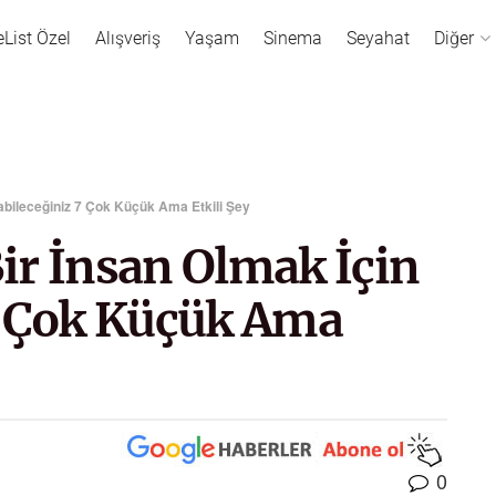
eList Özel
Alışveriş
Yaşam
Sinema
Seyahat
Diğer
abileceğiniz 7 Çok Küçük Ama Etkili Şey
ir İnsan Olmak İçin
7 Çok Küçük Ama
0