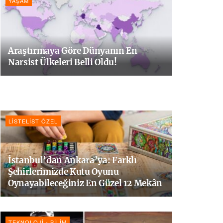
YAŞAM
Araştırmaya Göre Dünyanın En
Narsist Ülkeleri Belli Oldu!
LISTELIST ÖZEL
İstanbul’dan Ankara’ya: Farklı
Şehirlerimizde Kutu Oyunu
Oynayabileceğiniz En Güzel 12 Mekân
TEKNOLOJI - BILIM