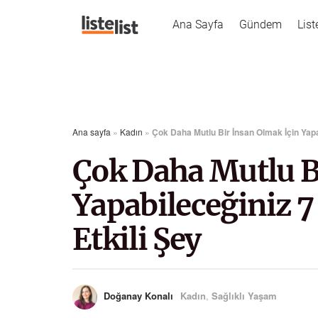
Ana Sayfa
Gündem
List
Ana sayfa
»
Kadın
»
Çok Daha Mutlu Bir İnsan Olmak İçin Yap
Çok Daha Mutlu B
Yapabileceğiniz 
Etkili Şey
Doğanay Konalı
Kadın
,
Sağlıklı Yaşam