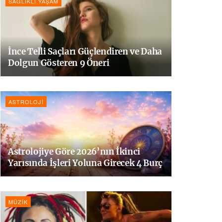
SAĞLIKLI YAŞAM
İnce Telli Saçları Güçlendiren ve Daha
Dolgun Gösteren 9 Öneri
ASTROLOJI
Astrolojiye Göre 2026’nın İkinci
Yarısında İşleri Yoluna Girecek 4 Burç
MÜZIK