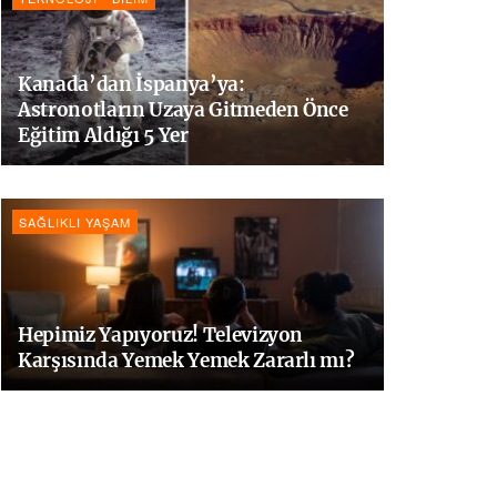
Kanada’dan İspanya’ya:
Astronotların Uzaya Gitmeden Önce
Eğitim Aldığı 5 Yer
SAĞLIKLI YAŞAM
Hepimiz Yapıyoruz! Televizyon
Karşısında Yemek Yemek Zararlı mı?