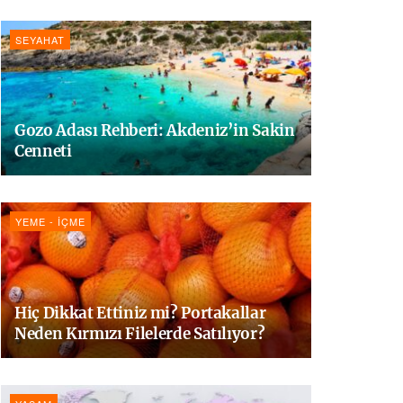
SEYAHAT
Gozo Adası Rehberi: Akdeniz’in Sakin
Cenneti
YEME - İÇME
Hiç Dikkat Ettiniz mi? Portakallar
Neden Kırmızı Filelerde Satılıyor?