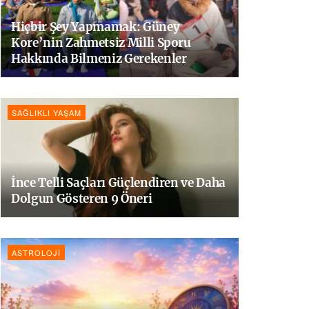
Hiçbir Şey Yapmamak: Güney
Kore’nin Zahmetsiz Milli Sporu
Hakkında Bilmeniz Gerekenler
SAĞLIKLI YAŞAM
İnce Telli Saçları Güçlendiren ve Daha
Dolgun Gösteren 9 Öneri
ASTROLOJI