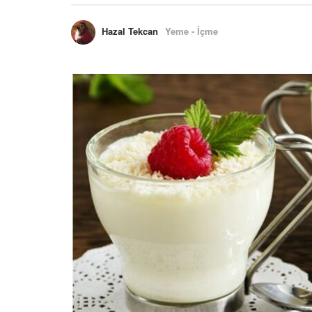
Hazal Tekcan
Yeme - İçme