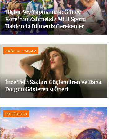
Hiçbir Şey Yapmamak: Güney
Kore’nin Zahmetsiz Milli Sporu
Hakkında Bilmeniz Gerekenler
SAĞLIKLI YAŞAM
İnce Telli Saçları Güçlendiren ve Daha
Dolgun Gösteren 9 Öneri
ASTROLOJI