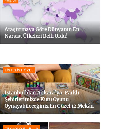
YAŞAM
Araştırmaya Göre Dünyanın En
Narsist Ülkeleri Belli Oldu!
LISTELIST ÖZEL
İstanbul’dan Ankara’ya: Farklı
Şehirlerimizde Kutu Oyunu
Oynayabileceğiniz En Güzel 12 Mekân
TEKNOLOJI - BILIM