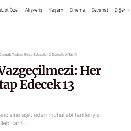
eList Özel
Alışveriş
Yaşam
Sinema
Seyahat
Diğer
Damak Tadına Hitap Edecek 13 Muhallebi Tarifi
Vazgeçilmezi: Her
ap Edecek 13
endisine aşık eden muhallebi tarifleriyle
ebi tarifi...