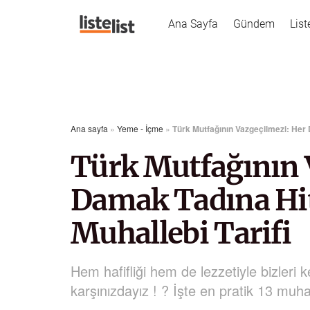
Ana Sayfa
Gündem
List
Ana sayfa
»
Yeme - İçme
»
Türk Mutfağının Vazgeçilmezi: Her 
Türk Mutfağının 
Damak Tadına Hit
Muhallebi Tarifi
Hem hafifliği hem de lezzetiyle bizleri k
karşınızdayız ! ? İşte en pratik 13 muhall