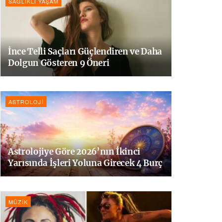
SAĞLIKLI YAŞAM
İnce Telli Saçları Güçlendiren ve Daha
Dolgun Gösteren 9 Öneri
ASTROLOJI
Astrolojiye Göre 2026’nın İkinci
Yarısında İşleri Yoluna Girecek 4 Burç
MÜZIK