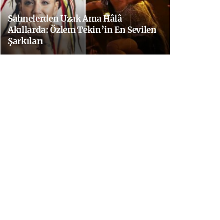
Sahnelerden Uzak Ama Hâlâ
Akıllarda: Özlem Tekin’in En Sevilen
Şarkıları