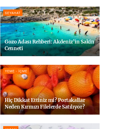
SEYAHAT
Gozo Adası Rehberi: Akdeniz’in Sakin
Cenneti
YEME - İÇME
Hiç Dikkat Ettiniz mi? Portakallar
Neden Kırmızı Filelerde Satılıyor?