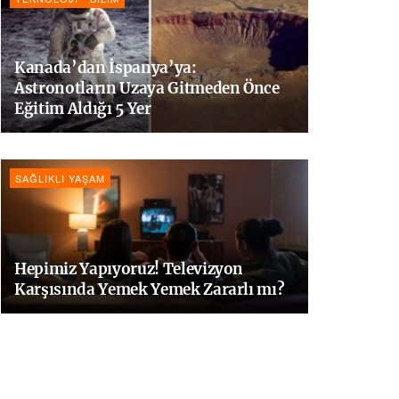
Kanada’dan İspanya’ya:
Astronotların Uzaya Gitmeden Önce
Eğitim Aldığı 5 Yer
SAĞLIKLI YAŞAM
Hepimiz Yapıyoruz! Televizyon
Karşısında Yemek Yemek Zararlı mı?