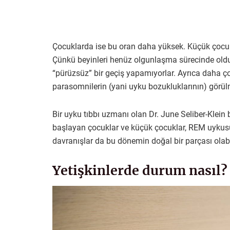
Çocuklarda ise bu oran daha yüksek. Küçük çocuk
Çünkü beyinleri henüz olgunlaşma sürecinde olduğ
“pürüzsüz” bir geçiş yapamıyorlar. Ayrıca daha 
parasomnilerin (yani uyku bozukluklarının) görülme
Bir uyku tıbbı uzmanı olan Dr. June Seliber-Klein
başlayan çocuklar ve küçük çocuklar, REM uyku
davranışlar da bu dönemin doğal bir parçası olabi
Yetişkinlerde durum nasıl?