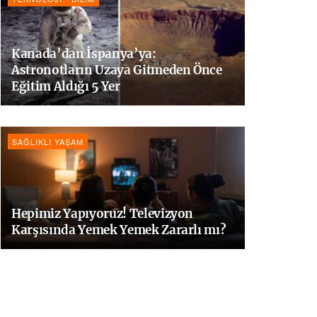
Kanada’dan İspanya’ya:
Astronotların Uzaya Gitmeden Önce
Eğitim Aldığı 5 Yer
SAĞLIKLI YAŞAM
Hepimiz Yapıyoruz! Televizyon
Karşısında Yemek Yemek Zararlı mı?