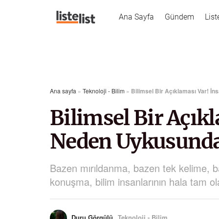
Ana Sayfa
Gündem
List
Ana sayfa
»
Teknoloji - Bilim
»
Bilimsel Bir Açıklaması Var! 
Bilimsel Bir Açık
Neden Uykusund
Bazen mırıldanma, bazen tek kelime, ba
konuşma, bilim insanlarının hala tam 
Duru Görgülü
Teknoloji - Bilim