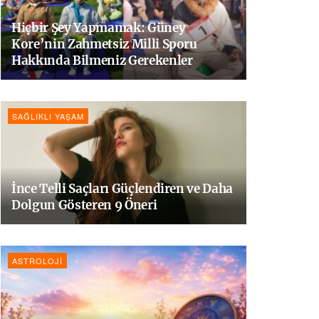
Hiçbir Şey Yapmamak: Güney
Kore’nin Zahmetsiz Milli Sporu
Hakkında Bilmeniz Gerekenler
SAĞLIKLI YAŞAM
İnce Telli Saçları Güçlendiren ve Daha
Dolgun Gösteren 9 Öneri
ASTROLOJI