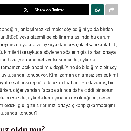
Share on Twitter
dandığını, anlaşılmaz kelimeler söylediğini ya da birden
ürkütücü veya gizemli gelebilir ama aslında bu durum
boyunca rüyalara ve uykuya dair pek çok efsane anlatıldı;
, kimileri ise uykuda söylenen sözlerin gizli sırları ortaya
lar bize çok daha net veriler sunsa da, uykuda
tamamen açıklanabilmiş değil. Yine de bildiğimiz bir şey
a uykusunda konuşuyor. Kimi zaman anlamsız sesler, kimi
yatro sahnesi repliği gibi uzun tiratlar… Bu davranış, bir
ürken, diğer yandan “acaba altında daha ciddi bir sorun
 İşte bu yazıda, uykuda konuşmanın ne olduğunu, neden
mlerdeki gibi gizli sırlarımızı ortaya çıkarıp çıkarmadığını
uykusunda konuşur?
uz oldu mu?