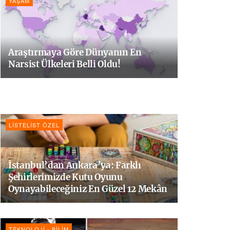
YAŞAM
Araştırmaya Göre Dünyanın En
Narsist Ülkeleri Belli Oldu!
LISTELIST ÖZEL
İstanbul’dan Ankara’ya: Farklı
Şehirlerimizde Kutu Oyunu
Oynayabileceğiniz En Güzel 12 Mekân
TEKNOLOJI - BILIM