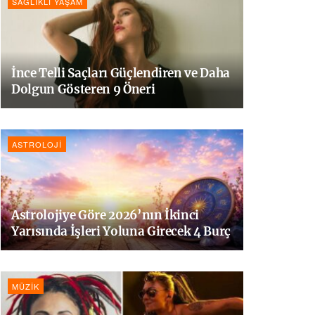
SAĞLIKLI YAŞAM
İnce Telli Saçları Güçlendiren ve Daha
Dolgun Gösteren 9 Öneri
ASTROLOJI
Astrolojiye Göre 2026’nın İkinci
Yarısında İşleri Yoluna Girecek 4 Burç
MÜZIK