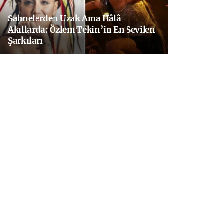
Sahnelerden Uzak Ama Hâlâ
Akıllarda: Özlem Tekin’in En Sevilen
Şarkıları