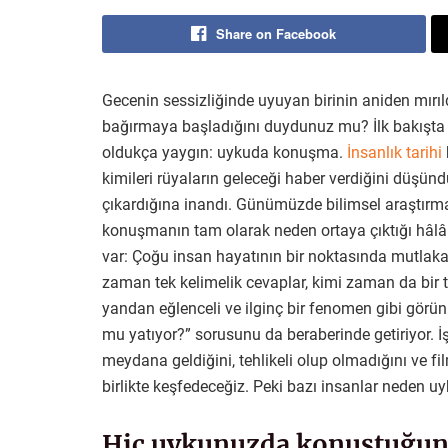
Share on Facebook
Gecenin sessizliğinde uyuyan birinin aniden mırıl
bağırmaya başladığını duydunuz mu? İlk bakışta 
oldukça yaygın: uykuda konuşma.
İnsanlık tarihi
kimileri rüyaların geleceği haber verdiğini düşündü
çıkardığına inandı. Günümüzde bilimsel araştırma
konuşmanın tam olarak neden ortaya çıktığı hâlâ 
var: Çoğu insan hayatının bir noktasında mutlak
zaman tek kelimelik cevaplar, kimi zaman da bir ti
yandan eğlenceli ve ilginç bir fenomen gibi görün
mu yatıyor?” sorusunu da beraberinde getiriyor.
meydana geldiğini, tehlikeli olup olmadığını ve fil
birlikte keşfedeceğiz. Peki bazı insanlar neden 
Hiç uykunuzda konuştuğun