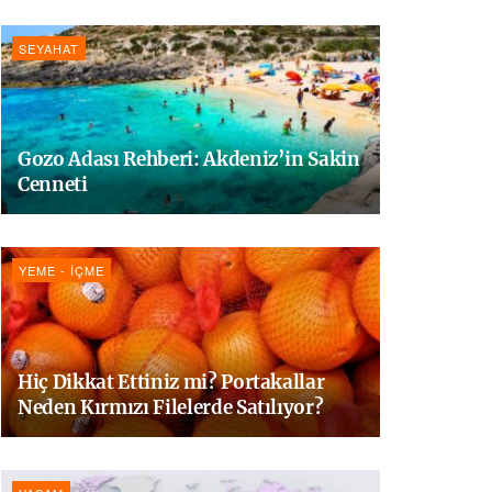
SEYAHAT
Gozo Adası Rehberi: Akdeniz’in Sakin
Cenneti
YEME - İÇME
Hiç Dikkat Ettiniz mi? Portakallar
Neden Kırmızı Filelerde Satılıyor?