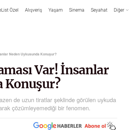
eList Özel
Alışveriş
Yaşam
Sinema
Seyahat
Diğer
İnsanlar Neden Uykusunda Konuşur?
laması Var! İnsanlar
a Konuşur?
zen de uzun tiratlar şeklinde görülen uykuda
olarak çözümleyemediği bir fenomen.