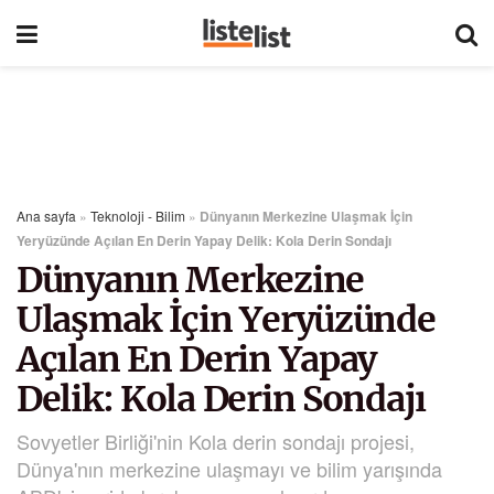
Ana sayfa
»
Teknoloji - Bilim
»
Dünyanın Merkezine Ulaşmak İçin
Yeryüzünde Açılan En Derin Yapay Delik: Kola Derin Sondajı
Dünyanın Merkezine
Ulaşmak İçin Yeryüzünde
Açılan En Derin Yapay
Delik: Kola Derin Sondajı
Sovyetler Birliği'nin Kola derin sondajı projesi,
Dünya'nın merkezine ulaşmayı ve bilim yarışında