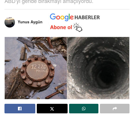
ABD'yi geride bırakmayı amaçlıyordu.
Yunus Aygün