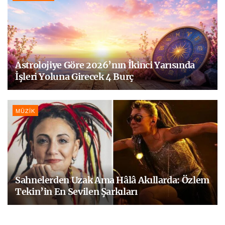
Astrolojiye Göre 2026’nın İkinci Yarısında
İşleri Yoluna Girecek 4 Burç
MÜZIK
Sahnelerden Uzak Ama Hâlâ Akıllarda: Özlem
Tekin’in En Sevilen Şarkıları