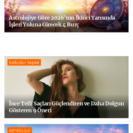
Astrolojiye Göre 2026’nın İkinci Yarısında
İşleri Yoluna Girecek 4 Burç
SAĞLIKLI YAŞAM
İnce Telli Saçları Güçlendiren ve Daha Dolgun
Gösteren 9 Öneri
ASTROLOJI