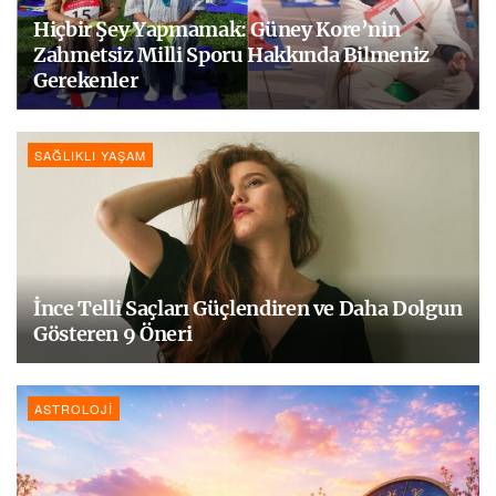
Hiçbir Şey Yapmamak: Güney Kore’nin
Zahmetsiz Milli Sporu Hakkında Bilmeniz
Gerekenler
SAĞLIKLI YAŞAM
İnce Telli Saçları Güçlendiren ve Daha Dolgun
Gösteren 9 Öneri
ASTROLOJI