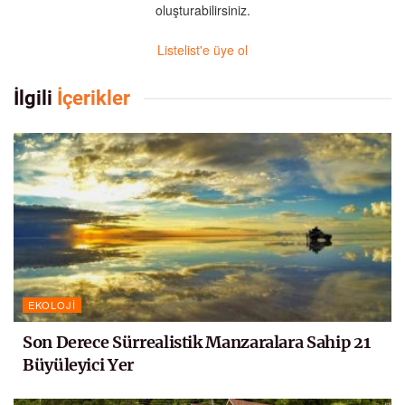
oluşturabilirsiniz.
Listelist'e üye ol
İlgili
İçerikler
EKOLOJI
Son Derece Sürrealistik Manzaralara Sahip 21
Büyüleyici Yer