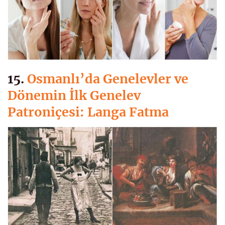
15.
Osmanlı’da Genelevler ve
Dönemin İlk Genelev
Patroniçesi: Langa Fatma