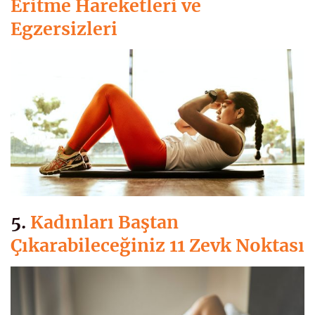
Eritme Hareketleri ve
Egzersizleri
5.
Kadınları Baştan
Çıkarabileceğiniz 11 Zevk Noktası