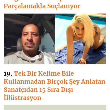
Parçalamakla Suçlanıyor
19.
Tek Bir Kelime Bile
Kullanmadan Birçok Şey Anlatan
Sanatçıdan 15 Sıra Dışı
İllüstrasyon