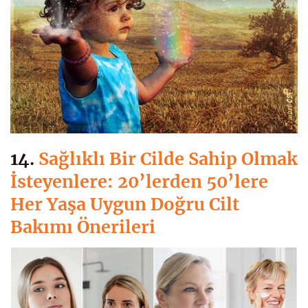
14.
Sağlıklı Bir Cilde Sahip Olmak
İsteyenlere: 20’lerden 50’lere
Her Yaşa Uygun Doğru Cilt
Bakımı Önerileri