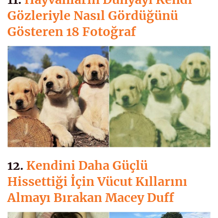
Gözleriyle Nasıl Gördüğünü
Gösteren 18 Fotoğraf
12.
Kendini Daha Güçlü
Hissettiği İçin Vücut Kıllarını
Almayı Bırakan Macey Duff