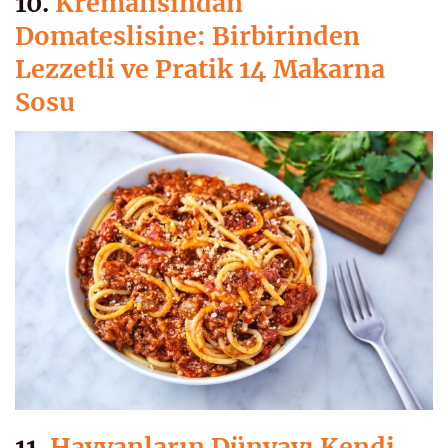
10.
Kremalısından
Domateslisine: Birbirinden
Lezzetli ve Pratik 14 Makarna
Sosu
11.
Hayvanların Dünyayı Kendi