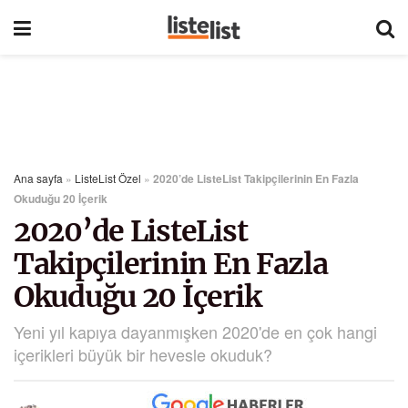
Ana sayfa
»
ListeList Özel
»
2020’de ListeList Takipçilerinin En Fazla
Okuduğu 20 İçerik
2020’de ListeList
Takipçilerinin En Fazla
Okuduğu 20 İçerik
Yeni yıl kapıya dayanmışken 2020'de en çok hangi
içerikleri büyük bir hevesle okuduk?