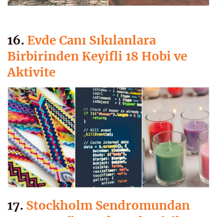
16.
Evde Canı Sıkılanlara
Birbirinden Keyifli 18 Hobi ve
Aktivite
17.
Stockholm Sendromundan