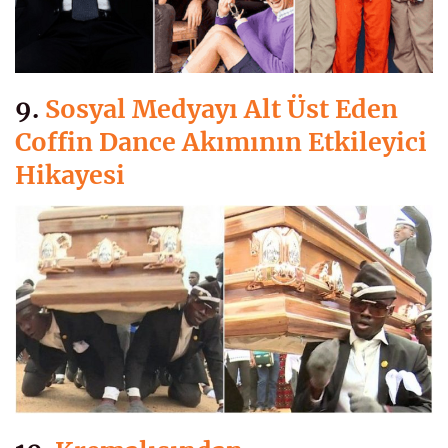
9.
Sosyal Medyayı Alt Üst Eden
Coffin Dance Akımının Etkileyici
Hikayesi