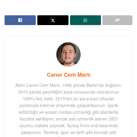
Caner Cem Martı
Adım Caner Cem Martı, 1996 yılında Bartın'da doğdum.
2010 yılında geçirdiğim kaza sonucunda vücudumun
%99'u felç kaldı. 2015'ten bu yana bazı cihazlar
yardımıyla internet ortamında çalışabiliyorum. İçerik
editörlüğü ve sosyal medya uzmanlığı gibi alanlarda
tecrübe sahibiyim, ancak asıl uzmanlık alanım SEO
uyumlu makale yazmak. Ayrıca front-end tasarımlar
yapıyorum. Sinema, spor ve tarih gibi konular çok