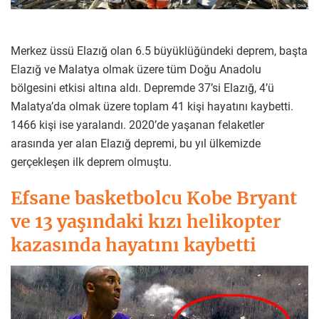
Merkez üssü Elazığ olan 6.5 büyüklüğündeki deprem, başta
Elazığ ve Malatya olmak üzere tüm Doğu Anadolu
bölgesini etkisi altına aldı. Depremde 37’si Elazığ, 4’ü
Malatya’da olmak üzere toplam 41 kişi hayatını kaybetti.
1466 kişi ise yaralandı. 2020’de yaşanan felaketler
arasında yer alan Elazığ depremi, bu yıl ülkemizde
gerçekleşen ilk deprem olmuştu.
Efsane basketbolcu Kobe Bryant
ve 13 yaşındaki kızı helikopter
kazasında hayatını kaybetti