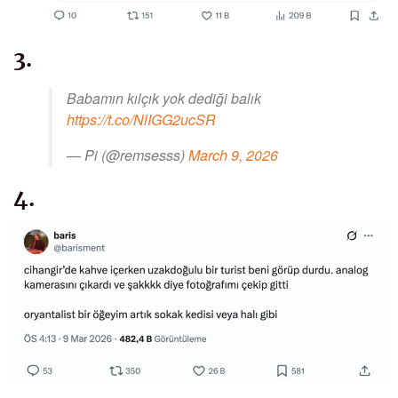
3.
Babamın kılçık yok dediği balık
https://t.co/NlIGG2ucSR
— Pi (@remsesss)
March 9, 2026
4.