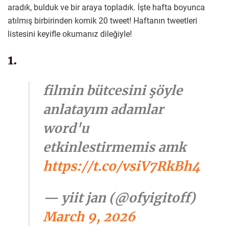
aradık, bulduk ve bir araya topladık. İşte hafta boyunca
atılmış birbirinden komik 20 tweet! Haftanın tweetleri
listesini keyifle okumanız dileğiyle!
1.
filmin bütcesini şöyle
anlatayım adamlar
word'u
etkinlestirmemis amk
https://t.co/vsiV7RkBh4
— yiit jan (@ofyigitoff)
March 9, 2026