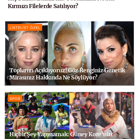
Kırmızı Filelerde Satılıyor?
LISTELIST ÖZEL
Toplanın Açıklıyoruz! Göz Renginiz Genetik
Mirasınız Hakkında Ne Söylüyor?
SPOR
Hiçbir Şey Yapmamak: Güney Kore’nin