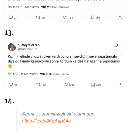
13.
14.
Sarma… olumsuzluk eki olanından
https://t.co/s8FgAap84o