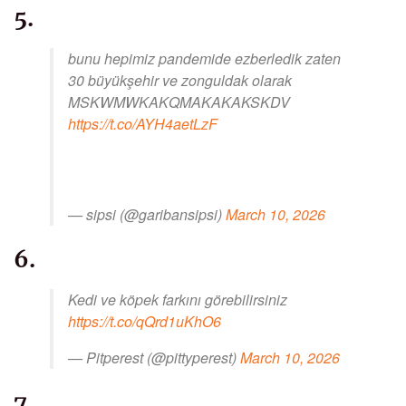
5.
bunu hepimiz pandemide ezberledik zaten
30 büyükşehir ve zonguldak olarak
MSKWMWKAKQMAKAKAKSKDV
https://t.co/AYH4aetLzF
— sipsi (@garibansipsi)
March 10, 2026
6.
Kedi ve köpek farkını görebilirsiniz
https://t.co/qQrd1uKhO6
— Pitperest (@pittyperest)
March 10, 2026
7.