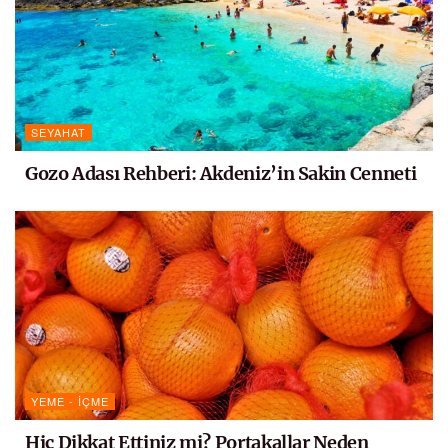
SEYAHAT
Gozo Adası Rehberi: Akdeniz’in Sakin Cenneti
YEME - İÇME
Hiç Dikkat Ettiniz mi? Portakallar Neden