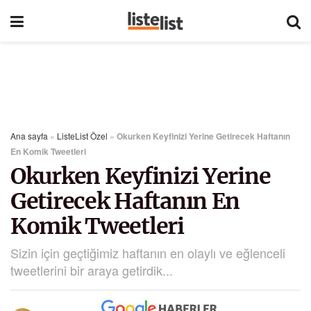
Ana sayfa
»
ListeList Özel
»
Okurken Keyfinizi Yerine Getirecek Haftanın
En Komik Tweetleri
Okurken Keyfinizi Yerine
Getirecek Haftanın En
Komik Tweetleri
Sizin için geçtiğimiz haftanın en olaylı ve eğlenceli
tweetlerini bir araya getirdik...