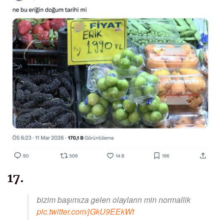
17.
bizim başımıza gelen olayların min normallik
pic.twitter.com/jGkU9EEkWt