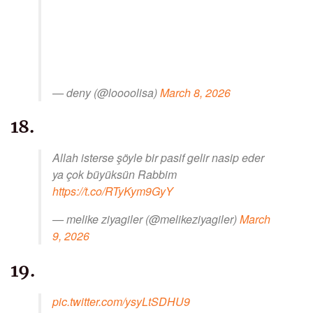
— deny (@loooolisa)
March 8, 2026
18.
Allah isterse şöyle bir pasif gelir nasip eder
ya çok büyüksün Rabbim
https://t.co/RTyKym9GyY
— melike ziyagiler (@melikeziyagiler)
March
9, 2026
19.
pic.twitter.com/ysyLtSDHU9