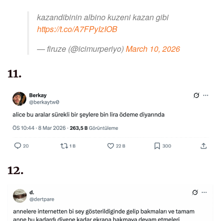
kazandibinin albino kuzeni kazan gibi
https://t.co/A7FPyIzIOB
— firuze (@icimurperiyo)
March 10, 2026
11.
12.