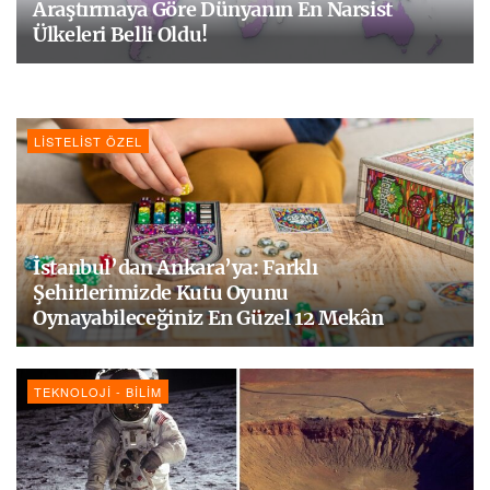
Araştırmaya Göre Dünyanın En Narsist
Ülkeleri Belli Oldu!
LISTELIST ÖZEL
İstanbul’dan Ankara’ya: Farklı
Şehirlerimizde Kutu Oyunu
Oynayabileceğiniz En Güzel 12 Mekân
TEKNOLOJI - BILIM