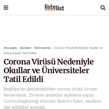
Ana sayfa
»
Gündem
»
Koronavirüs
»
Corona Virüsü Nedeniyle Okullar ve
Üniversiteler Tatil Edildi
Corona Virüsü Nedeniyle
Okullar ve Üniversiteler
Tatil Edildi
Beştepe'de gerçekleştirilen corona virüsü zirvesi
tamamlandı. Zirvenin ardından açıklama yapan
Cumhurbaşkanlığı sözcüsü İbrahim Kalın, okulların
tatil edildiğini açıkladı.