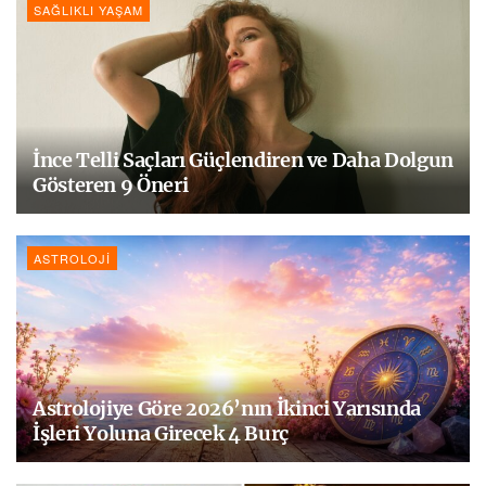
SAĞLIKLI YAŞAM
İnce Telli Saçları Güçlendiren ve Daha Dolgun
Gösteren 9 Öneri
ASTROLOJI
Astrolojiye Göre 2026’nın İkinci Yarısında
İşleri Yoluna Girecek 4 Burç