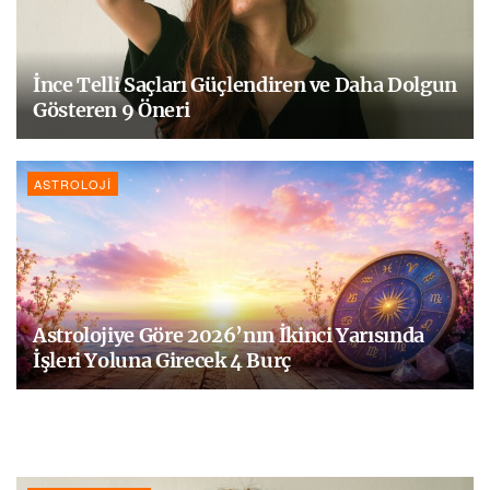
İnce Telli Saçları Güçlendiren ve Daha Dolgun
Gösteren 9 Öneri
ASTROLOJI
Astrolojiye Göre 2026’nın İkinci Yarısında
İşleri Yoluna Girecek 4 Burç