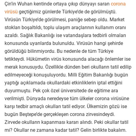
Çin’in Wuhan kentinde ortaya çıkıp dünyayı saran
corona
virüsü
geçtiğimiz günlerde Türkiye’de de görülmüştü.
Virüsün Türkiye’de görülmesi, paniğe sebep oldu. Market
stokları boşaltıldı, toplu ulaşım araçlarının kullanım oranı
azaldı. Sağlık Bakanlığı ise vatandaşlara tedbirli olmaları
konusunda uyarılarda bulunuldu. Virüsün hangi şehirde
görüldüğü bilinmiyordu. Bu nedenle de tüm Türkiye
tetikteydi. Hükümetin virüs konusunda alacağı önlemler ise
merak konusuydu. Özellikle dünden beri okulların tatil edilip
edilmeyeceği konuşuluyordu. Milli Eğitim Bakanlığı bugün
yaptığı açıklamada okullardaki etkinliklerin iptal ettiğini
duyurmuştu. Pek çok özel üniversitede de eğitime ara
verilmişti. Dünyada neredeyse tüm ülkeler corona virüsüne
karşı tedbir amaçlı okulları tatil ediyor. Ülkemizin gözü ise
bugün Beştepe’de gerçekleşen corona zirvesindeydi.
Zirvede okulların kapanması kararı alındı. Peki okullar tatil
mi? Okullar ne zamana kadar tatil? Gelin birlikte bakalım.