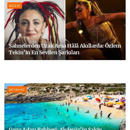
MÜZIK
Sahnelerden Uzak Ama Hâlâ Akıllarda: Özlem
Tekin’in En Sevilen Şarkıları
SEYAHAT
Gozo Adası Rehberi: Akdeniz’in Sakin