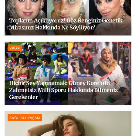
Toplanın Açıklıyoruz! Göz Renginiz Genetik
Mirasınız Hakkında Ne Söylüyor?
SPOR
Hiçbir Şey Yapmamak: Güney Kore’nin
Zahmetsiz Milli Sporu Hakkında Bilmeniz
Gerekenler
SAĞLIKLI YAŞAM