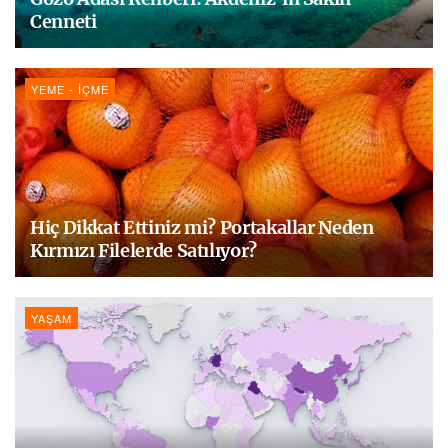
Cenneti
YEME - İÇME
Hiç Dikkat Ettiniz mi? Portakallar Neden
Kırmızı Filelerde Satılıyor?
YAŞAM