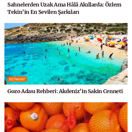
Sahnelerden Uzak Ama Hâlâ Akıllarda: Özlem
Tekin’in En Sevilen Şarkıları
SEYAHAT
Gozo Adası Rehberi: Akdeniz’in Sakin Cenneti