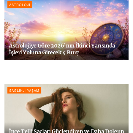
ASTROLOJI
Astrolojiye Göre 2026’nın İkinci Yarısında
İşleri Yoluna Girecek 4 Burç
SAĞLIKLI YAŞAM
İnce Telli Saçları Güçlendiren ve Daha Dolgun