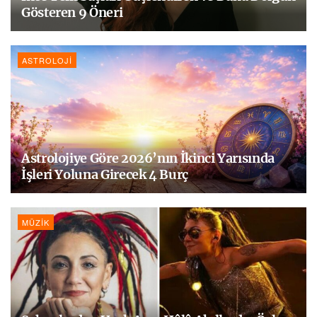
Gösteren 9 Öneri
ASTROLOJI
Astrolojiye Göre 2026’nın İkinci Yarısında
İşleri Yoluna Girecek 4 Burç
MÜZIK