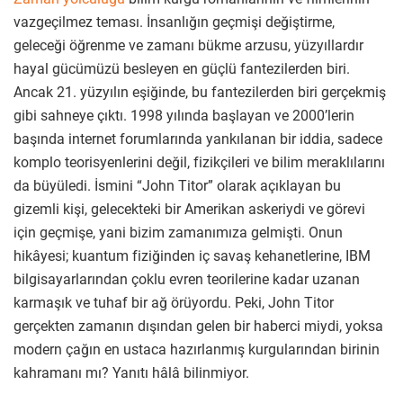
vazgeçilmez teması. İnsanlığın geçmişi değiştirme,
geleceği öğrenme ve zamanı bükme arzusu, yüzyıllardır
hayal gücümüzü besleyen en güçlü fantezilerden biri.
Ancak 21. yüzyılın eşiğinde, bu fantezilerden biri gerçekmiş
gibi sahneye çıktı. 1998 yılında başlayan ve 2000’lerin
başında internet forumlarında yankılanan bir iddia, sadece
komplo teorisyenlerini değil, fizikçileri ve bilim meraklılarını
da büyüledi. İsmini “John Titor” olarak açıklayan bu
gizemli kişi, gelecekteki bir Amerikan askeriydi ve görevi
için geçmişe, yani bizim zamanımıza gelmişti. Onun
hikâyesi; kuantum fiziğinden iç savaş kehanetlerine, IBM
bilgisayarlarından çoklu evren teorilerine kadar uzanan
karmaşık ve tuhaf bir ağ örüyordu. Peki, John Titor
gerçekten zamanın dışından gelen bir haberci miydi, yoksa
modern çağın en ustaca hazırlanmış kurgularından birinin
kahramanı mı? Yanıtı hâlâ bilinmiyor.