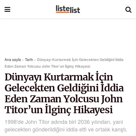
Ana sayfa
»
Tarih
»
Dünyayı Kurtarmak İçin Gelecekten Geldiğini İddia
Eden Zaman Yolcusu John Titor’un İlginç Hikayesi
Dünyayı Kurtarmak İçin
Gelecekten Geldiğini İddia
Eden Zaman Yolcusu John
Titor’un İlginç Hikayesi
1998'de John Titor adında biri 2036 yılından, yani
gelecekten gönderildiğini iddia etti ve ortalık karıştı.