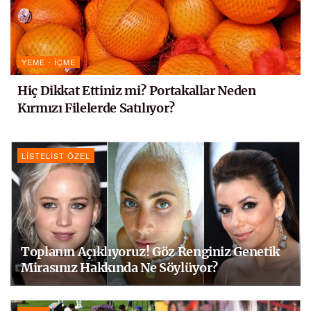
YEME - İÇME
Hiç Dikkat Ettiniz mi? Portakallar Neden
Kırmızı Filelerde Satılıyor?
LISTELIST ÖZEL
Toplanın Açıklıyoruz! Göz Renginiz Genetik
Mirasınız Hakkında Ne Söylüyor?