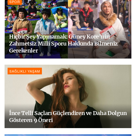
SPOR
Hiçbir Şey Yapmamak: Güney Kore’nin
Zahmetsiz Milli Sporu Hakkında Bilmeniz
Gerekenler
SAĞLIKLI YAŞAM
İnce Telli Saçları Güçlendiren ve Daha Dolgun
Gösteren 9 Öneri