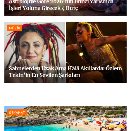
Astrolojiye Göre 2026’nın İkinci Yarısında
İşleri Yoluna Girecek 4 Burç
MÜZIK
Sahnelerden Uzak Ama Hâlâ Akıllarda: Özlem
Tekin’in En Sevilen Şarkıları
SEYAHAT