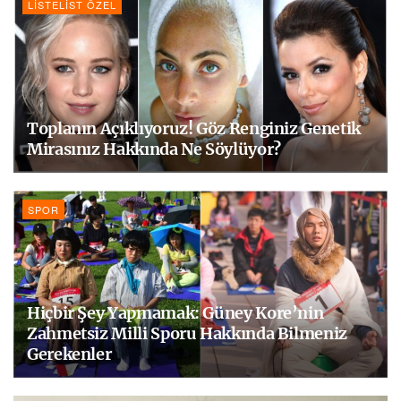
LISTELIST ÖZEL
Toplanın Açıklıyoruz! Göz Renginiz Genetik
Mirasınız Hakkında Ne Söylüyor?
SPOR
Hiçbir Şey Yapmamak: Güney Kore’nin
Zahmetsiz Milli Sporu Hakkında Bilmeniz
Gerekenler