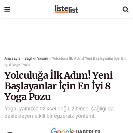
Ana sayfa
»
Sağlıklı Yaşam
»
Yolculuğa İlk Adım! Yeni Başlayanlar İçin En
İyi 8 Yoga Pozu
Yolculuğa İlk Adım! Yeni
Başlayanlar İçin En İyi 8
Yoga Pozu
Yoga, yalnızca fiziksel değil, zihinsel sağlığı da
destekleyen etkili bir egzersiz yöntemi.