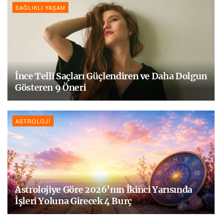
SAĞLIKLI YAŞAM
İnce Telli Saçları Güçlendiren ve Daha Dolgun
Gösteren 9 Öneri
ASTROLOJI
Astrolojiye Göre 2026’nın İkinci Yarısında
İşleri Yoluna Girecek 4 Burç