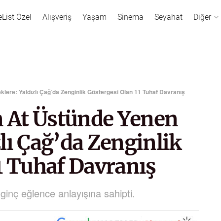
eList Özel
Alışveriş
Yaşam
Sinema
Seyahat
Diğer
lere: Yaldızlı Çağ’da Zenginlik Göstergesi Olan 11 Tuhaf Davranış
n At Üstünde Yenen
lı Çağ’da Zenginlik
1 Tuhaf Davranış
 ilginç eğlence anlayışına sahipti.