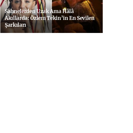
Sahnelerden Uzak Ama Hâlâ
Akıllarda: Özlem Tekin’in En Sevilen
Şarkıları