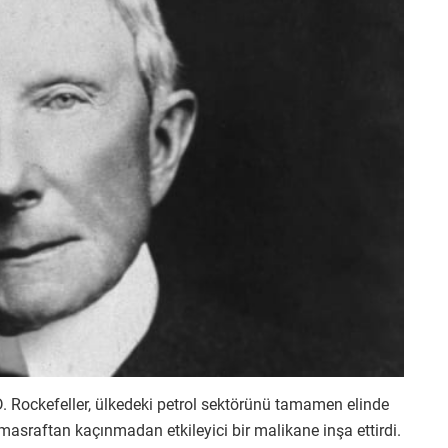
D. Rockefeller, ülkedeki petrol sektörünü tamamen elinde
 masraftan kaçınmadan etkileyici bir malikane inşa ettirdi.