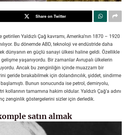
Share on Twitter
e getirilen Yaldızlı Çağ kavramı, Amerika’nın 1870 – 1920
nılıyor. Bu dönemde ABD, teknoloji ve endüstride daha
k dünyanın en güçlü sanayi ülkesi haline geldi. Özellikle
gelişme yaşanıyordu. Bir zamanlar Avrupalı ülkelerin
ruyordu. Ancak bu zenginliğin içinde muazzam bir
rini geride bırakabilmek için dolandırıcılık, şiddet, sindirme
başlamıştı. Bunun sonucunda ise petrol, demiryolu,
tri kollarının tamamına hakim oldular. Yaldızlı Çağ’a adını
nç zenginlik göstergelerini sizler için derledik.
i komple satın almak