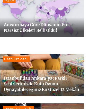
YAŞAM
Araştırmaya Göre Dünyanın En
Narsist Ülkeleri Belli Oldu!
LISTELIST ÖZEL
İstanbul’dan Ankara’ya: Farklı
Şehirlerimizde Kutu Oyunu
Oynayabileceğiniz En Güzel 12 Mekân
TEKNOLOJI - BILIM