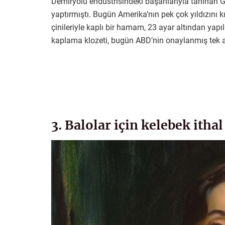
Demiryolu endüstrisindeki başarılarıyla tanınan G
yaptırmıştı. Bugün Amerika’nın pek çok yıldızını 
çinileriyle kaplı bir hamam, 23 ayar altından yapıl
kaplama klozeti, bugün ABD’nin onaylanmış tek alt
3. Balolar için kelebek itha