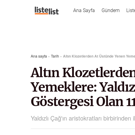
Ana Sayfa
Gündem
List
Ana sayfa
»
Tarih
»
Altın Klozetlerden At Üstünde Yenen Yemek
Altın Klozetlerde
Yemeklere: Yaldız
Göstergesi Olan 1
Yaldızlı Çağ'ın aristokratları birbirinden