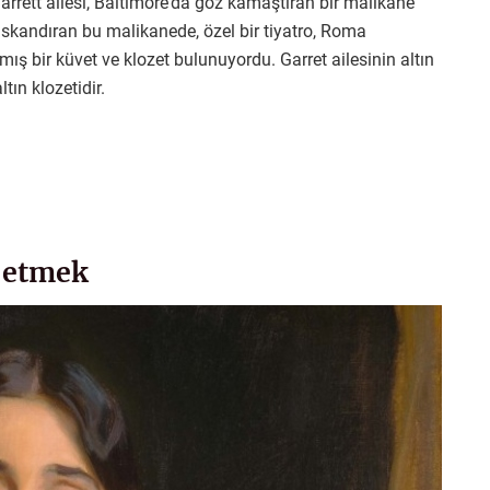
arrett ailesi, Baltimore’da göz kamaştıran bir malikane
kıskandıran bu malikanede, özel bir tiyatro, Roma
mış bir küvet ve klozet bulunuyordu. Garret ailesinin altın
ın klozetidir.
l etmek