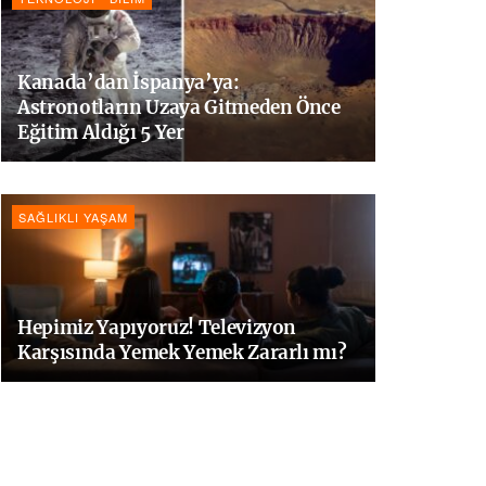
Kanada’dan İspanya’ya:
Astronotların Uzaya Gitmeden Önce
Eğitim Aldığı 5 Yer
SAĞLIKLI YAŞAM
Hepimiz Yapıyoruz! Televizyon
Karşısında Yemek Yemek Zararlı mı?