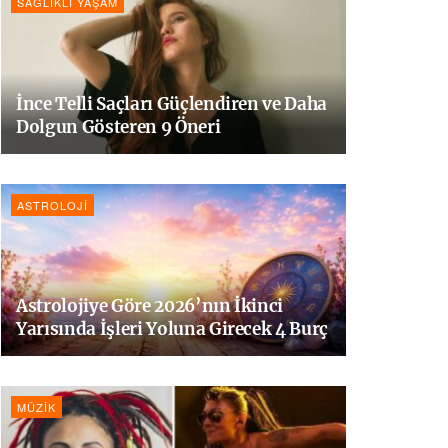
SAĞLIKLI YAŞAM
İnce Telli Saçları Güçlendiren ve Daha
Dolgun Gösteren 9 Öneri
ASTROLOJI
Astrolojiye Göre 2026’nın İkinci
Yarısında İşleri Yoluna Girecek 4 Burç
MÜZIK