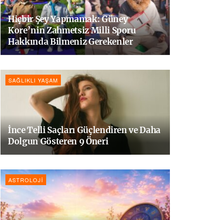
Hiçbir Şey Yapmamak: Güney
Kore’nin Zahmetsiz Milli Sporu
Hakkında Bilmeniz Gerekenler
SAĞLIKLI YAŞAM
İnce Telli Saçları Güçlendiren ve Daha
Dolgun Gösteren 9 Öneri
ASTROLOJI