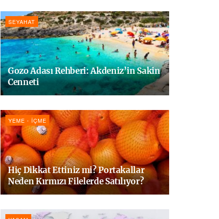
SEYAHAT
Gozo Adası Rehberi: Akdeniz’in Sakin
Cenneti
YEME - İÇME
Hiç Dikkat Ettiniz mi? Portakallar
Neden Kırmızı Filelerde Satılıyor?