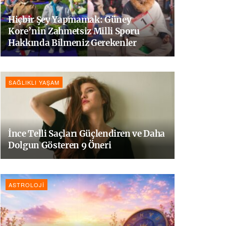
Hiçbir Şey Yapmamak: Güney
Kore’nin Zahmetsiz Milli Sporu
Hakkında Bilmeniz Gerekenler
SAĞLIKLI YAŞAM
İnce Telli Saçları Güçlendiren ve Daha
Dolgun Gösteren 9 Öneri
ASTROLOJI