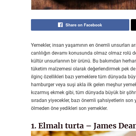
Share on Facebook
Yemekler, insan yaşamının en önemli unsurları aras
canlılığın devamı konusunda olmaz olmaz rolü değ
kültür unsurlarının bir ürünü. Bu bakımdan herhan
tüketim malzemesi olarak değerlendirmek pek de do
ilginç özellikleri bazı yemeklere tüm dünyada büyü
hamburger veya suşi akla ilk gelen meşhur yemek
kızarmış ekmek gibi, tüm dünyada büyük bir şöhre
sıradan yiyecekler, bazı önemli şahsiyetlerin son
ölmeden öne yedikleri son yemekler.
1. Elmalı turta – James Dea