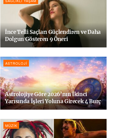
SAĞLIKLI YAŞAM
İnce Telli Saçları Güçlendiren ve Daha
Dolgun Gösteren 9 Öneri
ASTROLOJI
Astrolojiye Göre 2026’nın İkinci
Yarısında İşleri Yoluna Girecek 4 Burç
MÜZIK