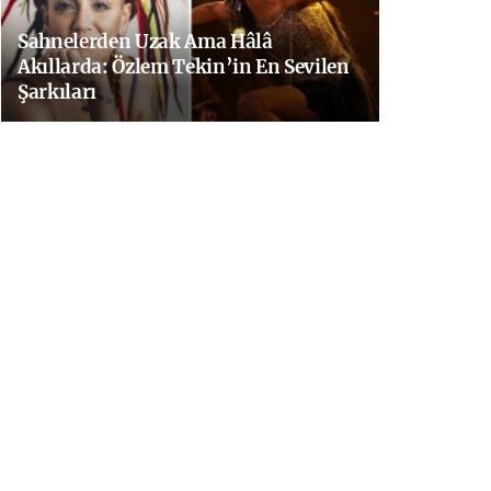
Sahnelerden Uzak Ama Hâlâ
Akıllarda: Özlem Tekin’in En Sevilen
Şarkıları