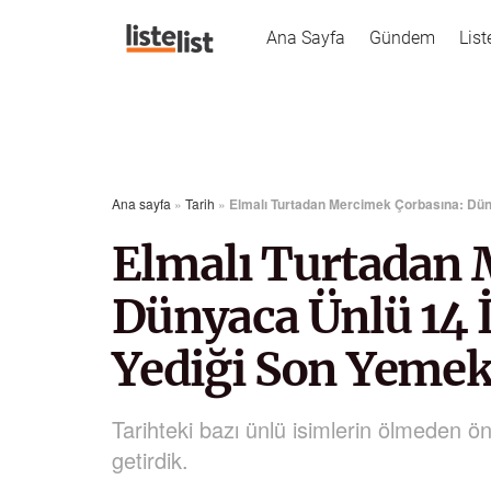
Ana Sayfa
Gündem
List
Ana sayfa
»
Tarih
»
Elmalı Turtadan Mercimek Çorbasına: Dü
Elmalı Turtadan 
Dünyaca Ünlü 14
Yediği Son Yeme
Tarihteki bazı ünlü isimlerin ölmeden ön
getirdik.