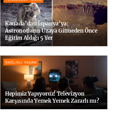
Kanada’dan İspanya’ya:
Astronotların Uzaya Gitmeden Önce
Eğitim Aldığı 5 Yer
SAĞLIKLI YAŞAM
Hepimiz Yapıyoruz! Televizyon
Karşısında Yemek Yemek Zararlı mı?