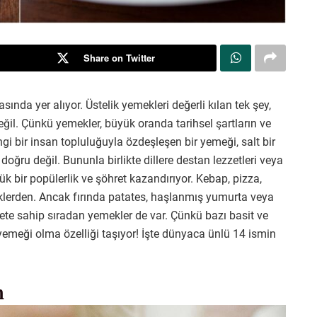
Share on Twitter
ında yer alıyor. Üstelik yemekleri değerli kılan tek şey,
il. Çünkü yemekler, büyük oranda tarihsel şartların ve
gi bir insan topluluğuyla özdeşleşen bir yemeği, salt bir
ğru değil. Bununla birlikte dillere destan lezzetleri veya
k bir popülerlik ve şöhret kazandırıyor. Kebap, pizza,
lerden. Ancak fırında patates, haşlanmış yumurta veya
te sahip sıradan yemekler de var. Çünkü bazı basit ve
 yemeği olma özelliği taşıyor! İşte dünyaca ünlü 14 ismin
n