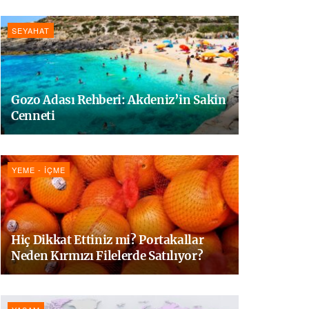
SEYAHAT
Gozo Adası Rehberi: Akdeniz’in Sakin
Cenneti
YEME - İÇME
Hiç Dikkat Ettiniz mi? Portakallar
Neden Kırmızı Filelerde Satılıyor?