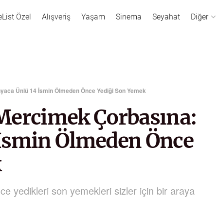
eList Özel
Alışveriş
Yaşam
Sinema
Seyahat
Diğer
nyaca Ünlü 14 İsmin Ölmeden Önce Yediği Son Yemek
Mercimek Çorbasına:
 İsmin Ölmeden Önce
k
ce yedikleri son yemekleri sizler için bir araya