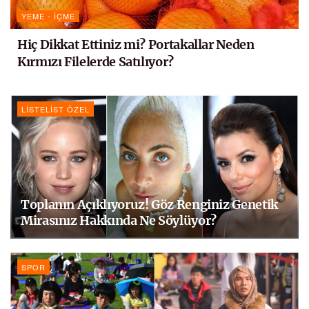
YEME - İÇME
Hiç Dikkat Ettiniz mi? Portakallar Neden
Kırmızı Filelerde Satılıyor?
LISTELIST ÖZEL
Toplanın Açıklıyoruz! Göz Renginiz Genetik
Mirasınız Hakkında Ne Söylüyor?
SPOR