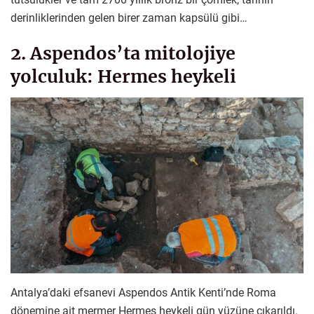
derinliklerinden gelen birer zaman kapsülü gibi…
2. Aspendos’ta mitolojiye
yolculuk: Hermes heykeli
Antalya’daki efsanevi Aspendos Antik Kenti’nde Roma
dönemine ait mermer Hermes heykeli gün yüzüne çıkarıldı.