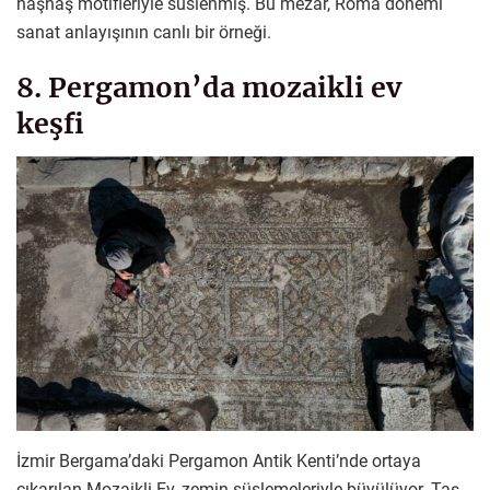
haşhaş motifleriyle süslenmiş. Bu mezar, Roma dönemi
sanat anlayışının canlı bir örneği.
8. Pergamon’da mozaikli ev
keşfi
İzmir Bergama’daki Pergamon Antik Kenti’nde ortaya
çıkarılan Mozaikli Ev, zemin süslemeleriyle büyülüyor. Taş