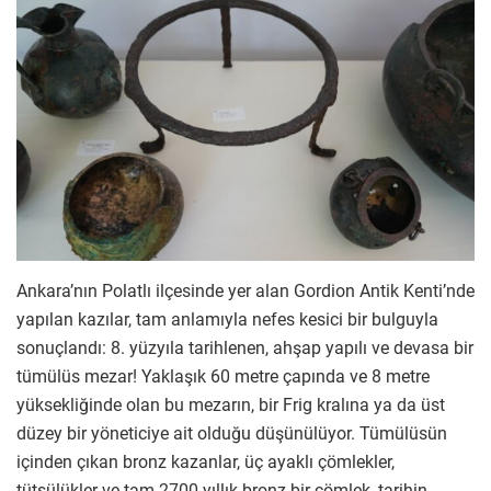
Ankara’nın Polatlı ilçesinde yer alan Gordion Antik Kenti’nde
yapılan kazılar, tam anlamıyla nefes kesici bir bulguyla
sonuçlandı: 8. yüzyıla tarihlenen, ahşap yapılı ve devasa bir
tümülüs mezar! Yaklaşık 60 metre çapında ve 8 metre
yüksekliğinde olan bu mezarın, bir Frig kralına ya da üst
düzey bir yöneticiye ait olduğu düşünülüyor. Tümülüsün
içinden çıkan bronz kazanlar, üç ayaklı çömlekler,
tütsülükler ve tam 2700 yıllık bronz bir çömlek, tarihin