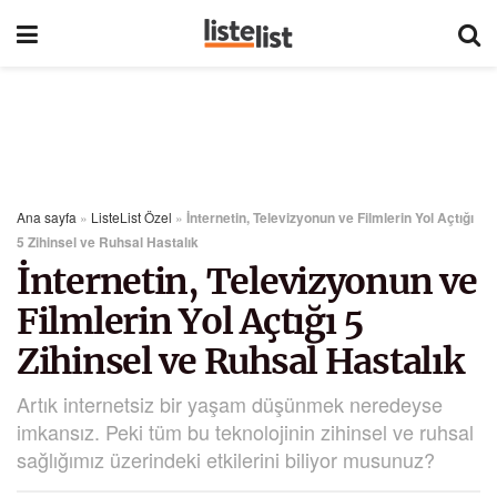
Ana sayfa
»
ListeList Özel
»
İnternetin, Televizyonun ve Filmlerin Yol Açtığı
5 Zihinsel ve Ruhsal Hastalık
İnternetin, Televizyonun ve
Filmlerin Yol Açtığı 5
Zihinsel ve Ruhsal Hastalık
Artık internetsiz bir yaşam düşünmek neredeyse
imkansız. Peki tüm bu teknolojinin zihinsel ve ruhsal
sağlığımız üzerindeki etkilerini biliyor musunuz?