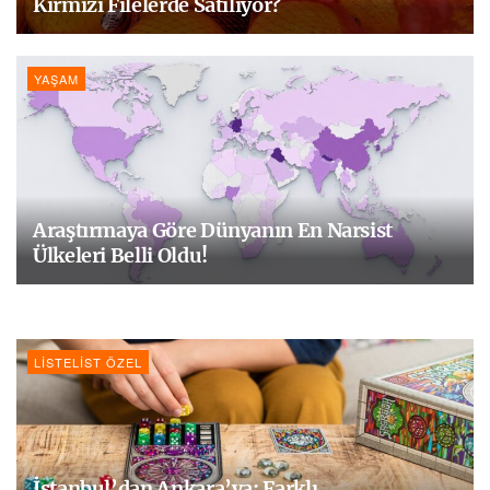
Kırmızı Filelerde Satılıyor?
YAŞAM
Araştırmaya Göre Dünyanın En Narsist
Ülkeleri Belli Oldu!
LISTELIST ÖZEL
İstanbul’dan Ankara’ya: Farklı