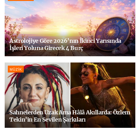
Astrolojiye Göre 2026’nın İkinci Yarısında
İşleri Yoluna Girecek 4 Burç
MÜZIK
Sahnelerden Uzak Ama Hâlâ Akıllarda: Özlem
Tekin’in En Sevilen Şarkıları