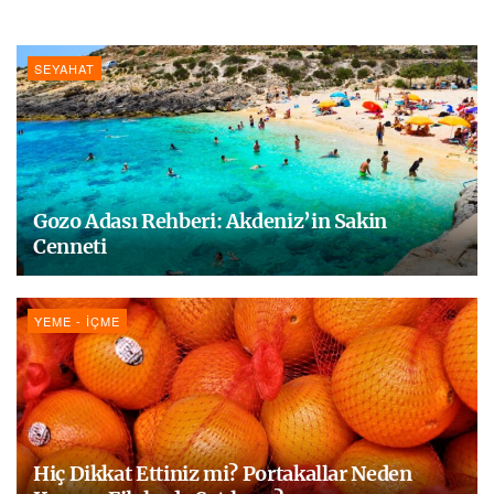
SEYAHAT
Gozo Adası Rehberi: Akdeniz’in Sakin
Cenneti
YEME - İÇME
Hiç Dikkat Ettiniz mi? Portakallar Neden