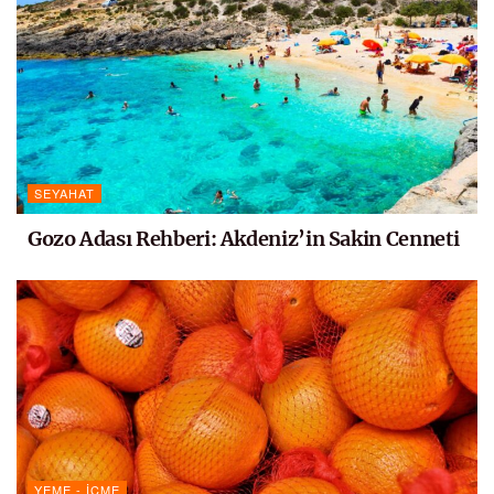
SEYAHAT
Gozo Adası Rehberi: Akdeniz’in Sakin Cenneti
YEME - İÇME