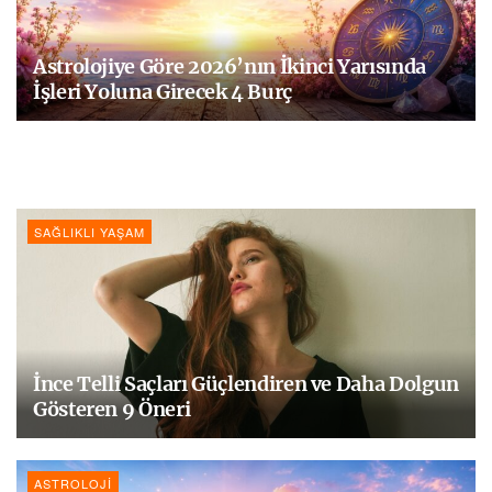
Astrolojiye Göre 2026’nın İkinci Yarısında
İşleri Yoluna Girecek 4 Burç
SAĞLIKLI YAŞAM
İnce Telli Saçları Güçlendiren ve Daha Dolgun
Gösteren 9 Öneri
ASTROLOJI