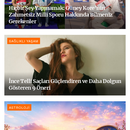
Hiçbir Şey Yapmamak: Güney Kore’nin
Zahmetsiz Milli Sporu Hakkında Bilmeniz
Gerekenler
SAĞLIKLI YAŞAM
İnce Telli Saçları Güçlendiren ve Daha Dolgun
Gösteren 9 Öneri
ASTROLOJI