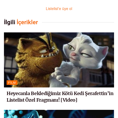
Listelist'e üye ol
İlgili
İçerikler
FILM
Heyecanla Beklediğimiz Kötü Kedi Şerafettin’in
Listelist Özel Fragmanı! [Video]