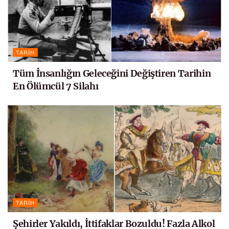
TARIH
Tüm İnsanlığın Geleceğini Değiştiren Tarihin
En Ölümcül 7 Silahı
TARIH
Şehirler Yakıldı, İttifaklar Bozuldu! Fazla Alkol