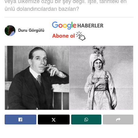
veya ülkemize özgü bir şey değil. İşte, tarihteki en
ünlü dolandırıcılardan bazıları?
Duru Görgülü