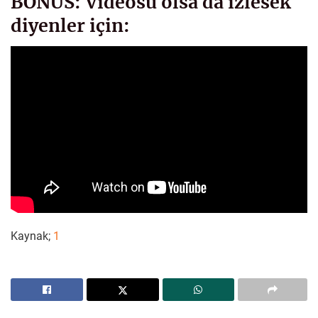
BONUS: Videosu olsa da izlesek
diyenler için:
Kaynak;
1