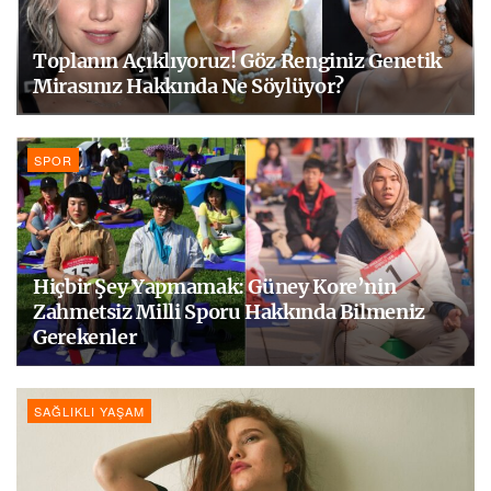
Toplanın Açıklıyoruz! Göz Renginiz Genetik
Mirasınız Hakkında Ne Söylüyor?
SPOR
Hiçbir Şey Yapmamak: Güney Kore’nin
Zahmetsiz Milli Sporu Hakkında Bilmeniz
Gerekenler
SAĞLIKLI YAŞAM