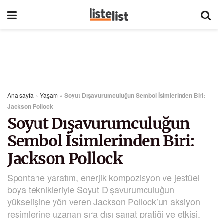
Ana sayfa
»
Yaşam
»
Soyut Dışavurumculuğun Sembol İsimlerinden Biri:
Jackson Pollock
Soyut Dışavurumculuğun
Sembol İsimlerinden Biri:
Jackson Pollock
Spontane yaratım, enerjik kompozisyon ve jestüel
boya teknikleriyle Soyut Dışavurumculuğun
yükselişine yön veren Jackson Pollock’un aksiyon
resimlerine uzanan sıra dışı sanat pratiği ve etkisi.