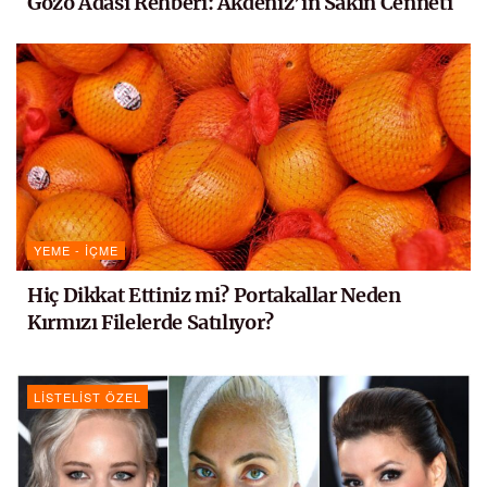
Gozo Adası Rehberi: Akdeniz’in Sakin Cenneti
YEME - İÇME
Hiç Dikkat Ettiniz mi? Portakallar Neden
Kırmızı Filelerde Satılıyor?
LISTELIST ÖZEL