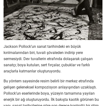
Jackson Pollock’un sanat tarihindeki en büyük
kırılmalarından biri, tuvali şövaleden indirip yere
sermesiydi. Dev tuvallerin etrafında dolaşarak çalışan
sanatçı; boya kutuları, sert fırçalar, çubuklar ve farklı
araçlarla katmanlar oluşturuyordu.
Bu yöntem sayesinde resim belirli bir merkez etrafında
gelişen geleneksel kompozisyon anlayışından uzaklaştı.
Pollock’un eserlerinde boya, yüzeyin tamamına yayılan
enerjik bir ağ oluşturuyordu. İlk bakışta kaotik görünen bu
yapı, sanat tarihçilerine göre son derece kontrollü bir ritim