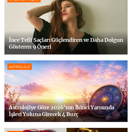
İnce Telli Saçları Güçlendiren ve Daha Dolgun
Gösteren 9 Öneri
ASTROLOJI
Astrolojiye Göre 2026’nın İkinci Yarısında
İşleri Yoluna Girecek 4 Burç