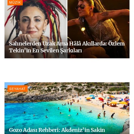
MÜZIK
Sahnelerden Uzak Ama Hâlâ Akıllarda: Özlem
Tekin’in En Sevilen Şarkıları
SEYAHAT
Gozo Adası Rehberi: Akdeniz’in Sakin