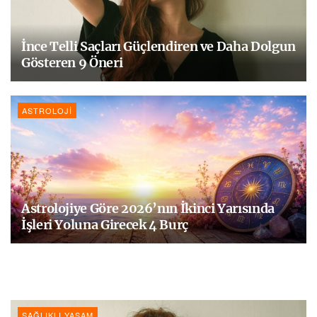
İnce Telli Saçları Güçlendiren ve Daha Dolgun
Gösteren 9 Öneri
ASTROLOJI
Astrolojiye Göre 2026’nın İkinci Yarısında
İşleri Yoluna Girecek 4 Burç
SAĞLIKLI YAŞAM